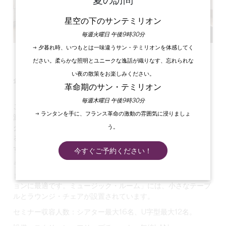
夏の訪問
星空の下のサンテミリオン
毎週火曜日 午後9時30分
→ 夕暮れ時、いつもとは一味違うサン・テミリオンを体感してく
すべての写真を見る
ださい。柔らかな照明とユニークな逸話が織りなす、忘れられな
い夜の散策をお楽しみください。
企業イベントのためのデザインと伝統。... 異なる方法で
革命期のサン・テミリオン
毎週木曜日 午後9時30分
この豪華なゲストハウスでは、
シャトーの公園とブドウ畑を見
→ ランタンを手に、フランス革命の激動の雰囲気に浸りましょ
渡せる隣接する3つの大きなラウンジと、
6名から16名までの
う。
グループでテーブルを囲んだり、着席してシアターにしたりす
るのに適した
ミーティングルームを無料でご利用
いただけま
す。
今すぐご予約ください！
ラウンジは、60名までのダイナミックなカクテル・レセプシ
ョンや、個人またはグループ向けの1対1のコーチング・セッシ
ョンに最適です。ミュージック・ルーム」には、小さなテーブ
ルとラウンジ・チェアが設置されています。
セミナー収容人数：シアター最大16名、U字型最大12名。