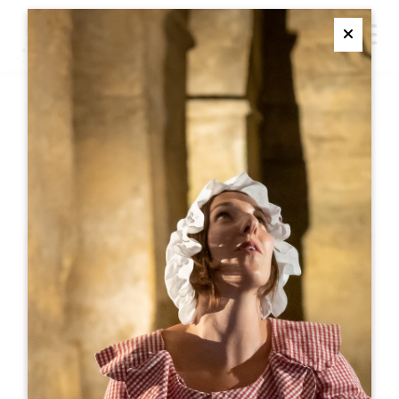
M
Ferme
SÉMINAIRES - SUITES &
SPA
SAINT EMILION
Séminaires - Suites & Spa
SAINT EMILION
05 57 55 28 20
お問い合わせ