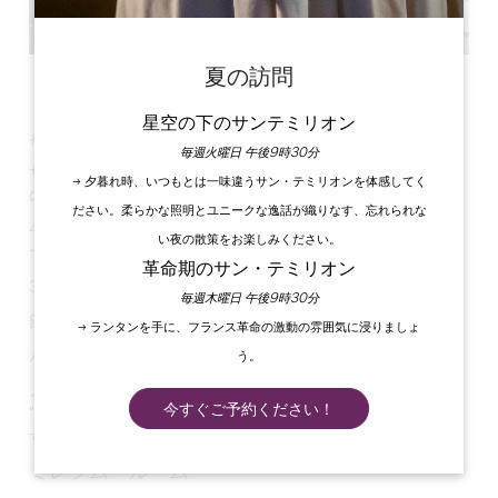
夏の訪問
すべての写真を見る
星空の下のサンテミリオン
有名なサンテミリオンのブドウ畑の中心にある5つ星ホテルに滞在
毎週火曜日 午後9時30分
サンテミリオンの最も有名なシャトーへの入り口にあり、中世
→ 夕暮れ時、いつもとは一味違うサン・テミリオンを体感してく
の町にも近い、この壮麗なホテルは必見です。
ださい。柔らかな照明とユニークな逸話が織りなす、忘れられな
46の客室とスイート、スパ、プール、グルメ・レストラン、3
い夜の散策をお楽しみください。
つのセミナールームが自慢です。
革命期のサン・テミリオン
3ヘクタールの公園に囲まれ、4つの建物に分かれています。
毎週木曜日 午後9時30分
部屋の説明：
→ ランタンを手に、フランス革命の激動の雰囲気に浸りましょ
パークルーム
う。
メゾン・デュ・ビアンの理想的な場所に位置する "Côté Parc
今すぐご予約ください！
"ルームからは、公園の素晴らしい眺めをお楽しみいただけま
す。
ミレジム・ルーム