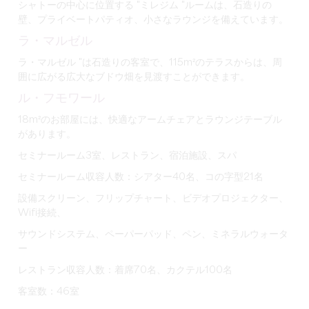
シャトーの中心に位置する "ミレジム "ルームは、石造りの
壁、プライベートパティオ、小さなラウンジを備えています。
ラ・マルゼル
ラ・マルゼル "は石造りの客室で、115m²のテラスからは、周
囲に広がる広大なブドウ畑を見渡すことができます。
ル・フモワール
18m²のお部屋には、快適なアームチェアとラウンジテーブル
があります。
セミナールーム3室、レストラン、宿泊施設、スパ
セミナールーム収容人数：シアター40名、コの字型21名
設備スクリーン、フリップチャート、ビデオプロジェクター、
Wifi接続、
サウンドシステム、ペーパーパッド、ペン、ミネラルウォータ
ー
レストラン収容人数：着席70名、カクテル100名
客室数：46室