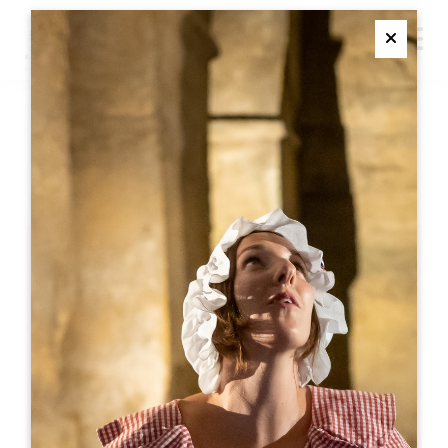
M
Ferme
HÔTEL 5 ÉTOILES
SAINT-EMILION
Hôtel 5 étoiles
Saint-Emilion
05 57 55 28 20
お問い合わせ
U字型ルームの収容人数 : 18
劇場収容人数 : 30