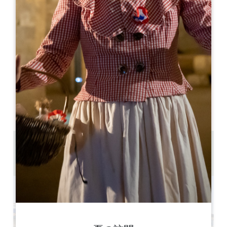
Leaflet
Hôtel 3 étoiles
Libourne
33500 Libourne
05 57 55 28 20
お問い合わせ
U字型ルームの収容人数 : 30
劇場収容人数 : 40
10.1 km
GPSコードをコピーする