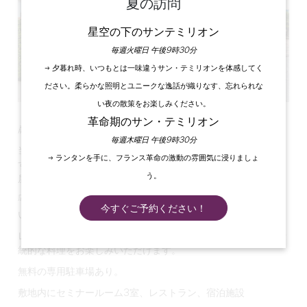
夏の訪問
星空の下のサンテミリオン
毎週火曜日 午後9時30分
→ 夕暮れ時、いつもとは一味違うサン・テミリオンを体感してく
ださい。柔らかな照明とユニークな逸話が織りなす、忘れられな
い夜の散策をお楽しみください。
革命期のサン・テミリオン
静かな環境、3つ星ホテルのプロ意識
毎週木曜日 午後9時30分
当ホテルは、落ち着いた快適な環境でお客様をお迎えいたしま
→ ランタンを手に、フランス革命の激動の雰囲気に浸りましょ
す（3つ星に分類される43室、庭園）。2017年に改装され、
う。
屋外スイミングプールが加わりました。
広さ
㎡の
80
セミナールームをご用意しております。部屋はきれ
今すぐご予約ください！
いなテラスと庭に面しています。
レストランでは、ダイニングルームとテラスでシェフによる伝
統的な料理をお楽しみいただけます。
無料の専用駐車場あり。
敷地内にセミナールーム3室、レストラン、宿泊施設