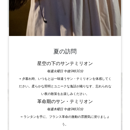
20
50 人々
GPSコードをコピーする
ラベル
夏の訪問
3 星
星空の下のサンテミリオン
毎週火曜日 午後9時30分
→ 夕暮れ時、いつもとは一味違うサン・テミリオンを体感してく
ださい。柔らかな照明とユニークな逸話が織りなす、忘れられな
い夜の散策をお楽しみください。
革命期のサン・テミリオン
毎週木曜日 午後9時30分
→ ランタンを手に、フランス革命の激動の雰囲気に浸りましょ
う。