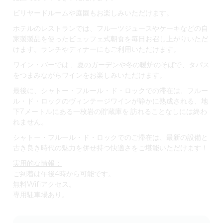
ビリヤードルームや庭園もお楽しみいただけます。
ホテルのレストランでは
、フルーツジュースやケーキなどの自
家製製品を使ったビュッフェ式朝食を毎日お召し上がりいただ
けます。ランチやディナーにもご利用いただけます。
ワイン・バーでは
、夏のガーデンや冬の暖炉のそばで、タパス
をつまみながらワインをお楽しみいただけます。
最後に、シャトー・フルール・ド・ロックでの滞在は、フルー
ル・ド・ロックのヴィンテージワインが静かに熟成される、地
下7メートルに
ある一枚岩の貯蔵庫を
訪れることなしには終わ
れません。
シャトー・フルール・ド・ロックでのご滞在は、最新の設備と
古き良き時代の魅力を併せ持つ快適さをご堪能いただけます！
実用的な情報：
ご到着は午後4時から可能です。
無料Wifiアクセス。
専用駐車場あり。