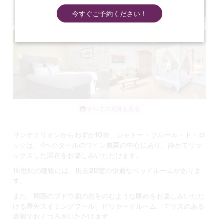
今すぐご予約ください！
すべての写真を見る
サンテミリオンからわずか10分
、シャトー・フルール・ド・ロ
ックは、4ヘクタールのワイン農園の中心にあり、静かでリラ
ックスした滞在をお楽しみいただけます。
16世紀の建物には、現在
20室の快適なベッドルームが
ありま
す。
また、周囲のブドウ畑の息をのむような眺めをお楽しみいただ
ける
屋外スイミングプール
、ビリヤードルーム、テラスのある
庭園でおくつろぎいただけます。