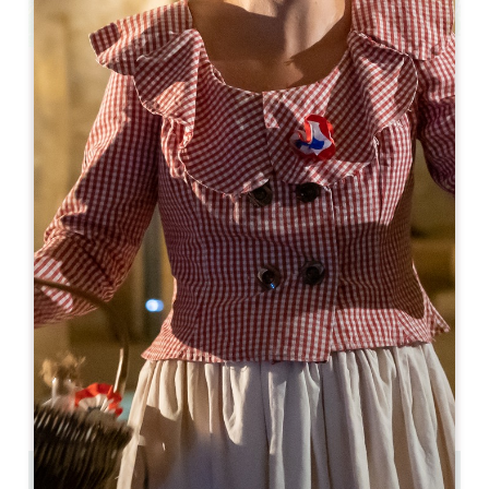
Leaflet
より
105€
/泊
Château Fleur de Roques ***
9 Route de Roques
33570 PUISSEGUIN
07 86 85 20 65
07 86 85 20 65
contact@fleurderoques.com
開幕月
1
2
3
4
5
6
7
8
9
1
1
1
11.6 km