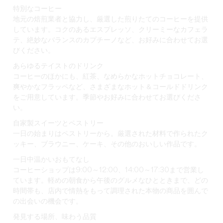
特別なコーヒー
地元の焙煎業者と協力し、厳選した煎りたてのコーヒーを提供
しています。コクのあるエスプレッソ、クリーミーなカフェラ
テ、絶妙なバランスのカプチーノなど、お好みに合わせてお選
びください。
あらゆるテイストのドリンク
コーヒーのほかにも、紅茶、なめらかなホットチョコレート、
爽やかなフラッペなど、さまざまなホット＆コールドドリンク
をご用意しています。季節やお好みに合わせてお選びくださ
い。
自家製スイーツとペストリー
一日の始まりはペストリーから。厳選された材料で作られたク
ッキー、ブラウニー、ケーキ、その他のおいしい作品です。
一日中温かいおもてなし
コーヒーショップは9:00～12:00、14:00～17:30まで営業し
ています。軽めの朝食から午後のグルメなひとときまで、どの
時間帯も、店内で情熱をもって調理された本物の商品を囲んで
の出会いの機会です。
発見する場所、味わう品質