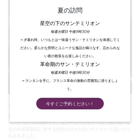
まで
GPSコードをコピーする
夏の訪問
星空の下のサンテミリオン
毎週火曜日 午後9時30分
→ 夕暮れ時、いつもとは一味違うサン・テミリオンを体感してく
ださい。柔らかな照明とユニークな逸話が織りなす、忘れられな
い夜の散策をお楽しみください。
革命期のサン・テミリオン
毎週木曜日 午後9時30分
→ ランタンを手に、フランス革命の激動の雰囲気に浸りましょ
う。
今すぐご予約ください！
サンテミリオンの中心にあるコーヒーショップへようこそ！
おいしいコーヒー、甘いお菓子、温かいおもてなしがお好きな
ら、ぴったりの場所です。当コーヒーショップは、質の高い地
元の自家製製品に対する情熱を分かち合いたいという思いから
生まれました。