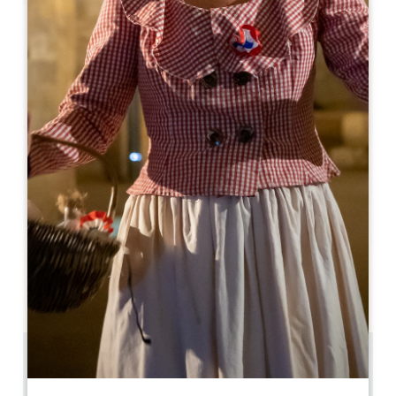
Leaflet
Café Blanc
1 Rue de la Porte Bouqueyre
33330 SAINT-ÉMILION
cafeblanc.saintemilion@gmail.com
開幕月
1
2
3
4
5
6
7
8
9
1
1
1
開幕日
ル
火
水
木
金
土
日
AM
AM
AM
AM
AM
AM
AM
PM
PM
PM
PM
PM
PM
PM
0.24 km
午前9時から午後12時まで、午後2時から午後5時30分