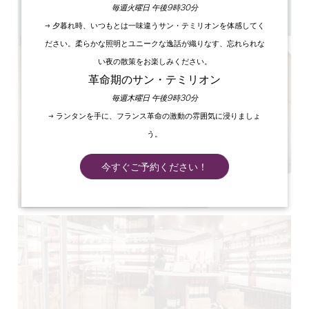
午前9時～午後7時
毎週火曜日 午後9時30分
GPSコードをコピーする
→ 夕暮れ時、いつもとは一味違うサン・テミリオンを体感してく
ださい。柔らかな照明とユニークな逸話が織りなす、忘れられな
い夜の散策をお楽しみください。
革命期のサン・テミリオン
毎週木曜日 午後9時30分
→ ランタンを手に、フランス革命の激動の雰囲気に浸りましょ
う。
今すぐご予約ください！