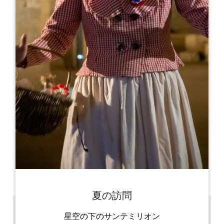
Leaflet
Vignobles et Châteaux
4 Rue du Clocher
33330 SAINT-EMILION
05 57 24 61 01
contact@vignobles-et-chateaux.com
開幕月
1
2
3
4
5
6
7
8
9
1
1
1
開幕日
ル
火
水
木
金
土
日
AM
AM
AM
AM
AM
AM
AM
PM
PM
PM
PM
PM
PM
PM
夏の訪問
0.04 km
星空の下のサンテミリオン