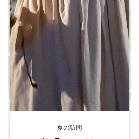
すべての写真を見る
サンテミリオンの玄関口、ピュイスガンに位置する
ラ・メゾ
夏の訪問
ン・デ・オーレリーヌ**は
、典型的なジロンド邸宅としてお客
様をお迎えいたします。