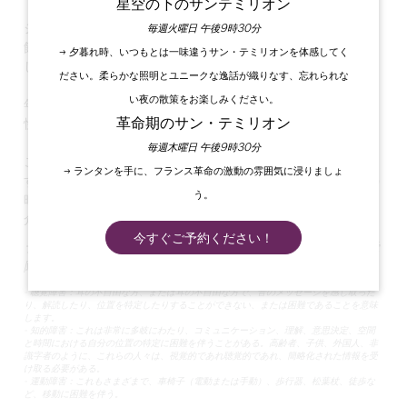
星空の下のサンテミリオン
シャトー・デ・フォールワインエステートの
中心に位置する当
毎週火曜日 午後9時30分
館では、広々とした居心地の良い3つのゲストルームをご用意
→ 夕暮れ時、いつもとは一味違うサン・テミリオンを体感してく
しております。
ださい。柔らかな照明とユニークな逸話が織りなす、忘れられな
い夜の散策をお楽しみください。
年中無休で、
3つの客室には専用バスルームとトイレがあり、
革命期のサン・テミリオン
快適にお過ごしいただけます。
毎週木曜日 午後9時30分
ご滞在中は、
セラーでワインの無料試飲を
お楽しみいただけま
→ ランタンを手に、フランス革命の激動の雰囲気に浸りましょ
す。また、ダイニング・ルームでお召し上がりいただく
朝食の
う。
時間を利用して、私どものお気に入りやお勧めのワインをご紹
介させていただきます！
今すぐご予約ください！
ラ・メゾン・デ・オーレリーヌは、運動障害、知的障害、聴覚
障害を対象とした「観光と障害」ラベルを取得しています。
- 聴覚障害：耳の不自由な方、または耳の不自由な方で、音のメッセージを感じ取った
り、解読したり、位置を特定したりすることができない、または困難であることを意味
します。
- 知的障害：これは非常に多岐にわたり、コミュニケーション、理解、意思決定、空間
と時間における自分の位置の特定に困難を伴うことがある。高齢者、子供、外国人、非
識字者のように、これらの人々は、視覚的であれ聴覚的であれ、簡略化された情報を受
け取る必要がある。
- 運動障害：これもさまざまで、車椅子（電動または手動）、歩行器、松葉杖、徒歩な
ど、移動に困難を伴う。