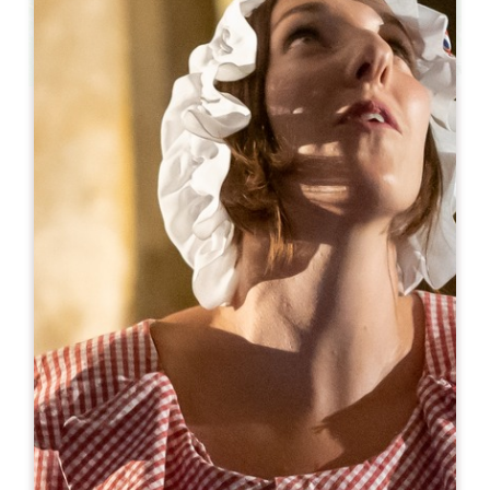
Leaflet
より
80€
/泊
La Maison des Aurelines ** / Château des
Faures
3 Chemin du Lavoir du Faure
33570 PUISSEGUIN
05 57 40 61 07
06 15 66 93 14
chateaudesfaures@orange.fr
開幕月
1
2
3
4
5
6
7
8
9
1
1
1