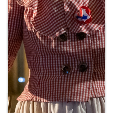
空室状況
13.7 km
3
6 人々
1
GPSコードをコピーする
ラベル