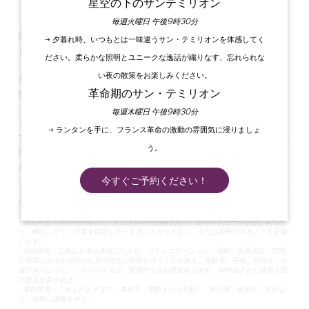
星空の下のサンテミリオン
シャトー・デ・フォールワインエステートの
中心に位置する当
毎週火曜日 午後9時30分
館では、広々とした居心地の良い3つのゲストルームをご用意
→ 夕暮れ時、いつもとは一味違うサン・テミリオンを体感してく
しております。
ださい。柔らかな照明とユニークな逸話が織りなす、忘れられな
い夜の散策をお楽しみください。
年中無休で、
3つの客室には専用バスルームとトイレがあり、
革命期のサン・テミリオン
快適にお過ごしいただけます。
毎週木曜日 午後9時30分
ご滞在中は、
セラーでワインの無料試飲を
お楽しみいただけま
→ ランタンを手に、フランス革命の激動の雰囲気に浸りましょ
す。また、ダイニング・ルームでお召し上がりいただく
朝食の
う。
時間を利用して、私どものお気に入りやお勧めのワインをご紹
介させていただきます！
今すぐご予約ください！
ラ・メゾン・デ・オーレリーヌは、運動障害、知的障害、聴覚
障害を対象とした「観光と障害」ラベルを取得しています。
- 聴覚障害：耳の不自由な方、または耳の不自由な方で、音のメッセージを感じ取った
り、解読したり、位置を特定したりすることができない、または困難であることを意味
します。
- 知的障害：これは非常に多岐にわたり、コミュニケーション、理解、意思決定、空間
と時間における自分の位置の特定に困難を伴うことがある。高齢者、子供、外国人、非
識字者のように、これらの人々は、視覚的であれ聴覚的であれ、簡略化された情報を受
け取る必要がある。
- 運動障害：これもさまざまで、車椅子（電動または手動）、歩行器、松葉杖、徒歩な
ど、移動に困難を伴う。