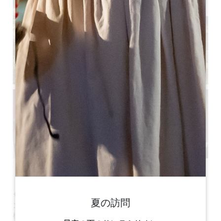
すべての写真を見る
サンテミリオンの玄関口、ピュイスガンに位置する
ラ・メゾ
夏の訪問
ン・デ・オーレリーヌ**は
、典型的なジロンド邸宅としてお客
様をお迎えいたします。