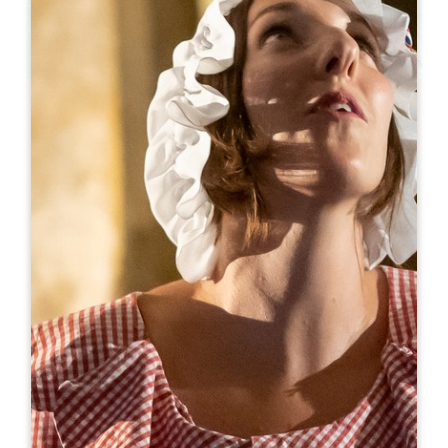
Leaflet
より
80€
/泊
La Maison des Aurelines ** / Château des
Faures
3 Chemin du Lavoir du Faure
33570 PUISSEGUIN
05 57 40 61 07
06 15 66 93 14
chateaudesfaures@orange.fr
開幕月
1
2
3
4
5
6
7
8
9
1
1
1