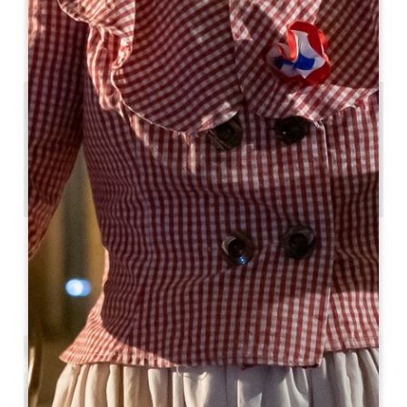
空室状況
13.7 km
3
6 人々
1
GPSコードをコピーする
ラベル