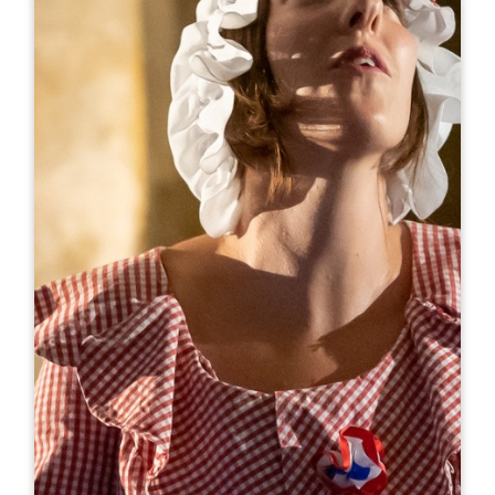
Leaflet
より
57€
/泊
Clos le Chêne
914 Route de Pierrefitte
33330 SAINT-EMILION
05 57 25 06 29
06 28 29 16 57
closlechene@orange.fr
開幕月
1
2
3
4
5
6
7
8
9
1
1
1
空室状況