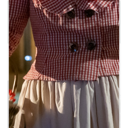
4.6 km
5
15 人々
1
GPSコードをコピーする
ラベル