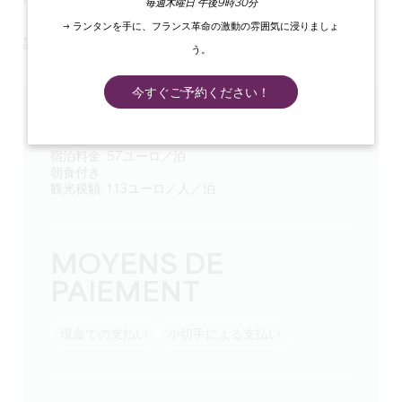
毎週木曜日 午後9時30分
→ ランタンを手に、フランス革命の激動の雰囲気に浸りましょ
設備の整った簡易キッチンをご利用いただけます。
う。
今すぐご予約ください！
TARIFS
宿泊料金: 57ユーロ／泊
朝食付き
観光税額: 1.13ユーロ／人／泊
MOYENS DE
PAIEMENT
現金での支払い
小切手による支払い