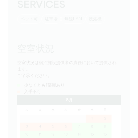
SERVICES
ペット可
駐車場
無線LAN
洗濯機
空室状況
空室状況は宿泊施設提供者の責任において提供され
ます。
ご了承ください。
少なくとも1部屋あり
入手不可
8月
ル
火
水
木
金
土
日
1
2
3
4
5
6
7
8
9
10
11
12
13
14
15
16