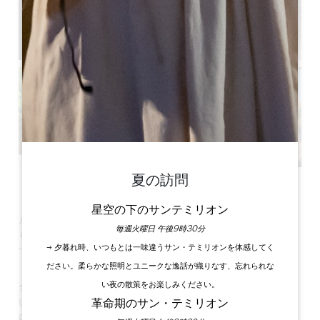
夏の訪問
すべての写真を見る
星空の下のサンテミリオン
ル・クロ・ル・シェーヌは、大きな樫の木が茂る公園内にあ
毎週火曜日 午後9時30分
り、花と木陰に囲まれた静かでリラックスするのに理想的な5
→ 夕暮れ時、いつもとは一味違うサン・テミリオンを体感してく
つの客室を提供しています。
ださい。柔らかな照明とユニークな逸話が織りなす、忘れられな
い夜の散策をお楽しみください。
全室独立した1階建てで、専用のシャワールームとトイレが付
革命期のサン・テミリオン
いています。
内装は木が主役のオリジナルです。