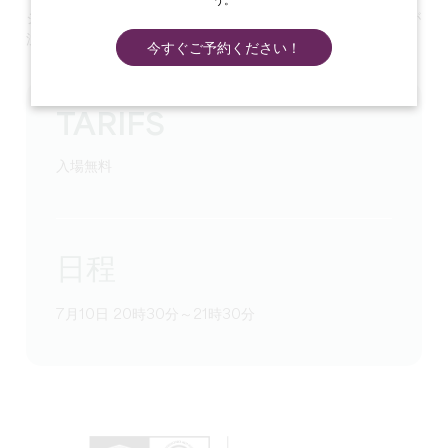
う。
シエ・ラ・ヴィオリエール。Mr.Hの重大な使命は、今夜、月が
沈むことを伝えること。
今すぐご予約ください！
TARIFS
入場無料
日程
7月10日 20時30分～21時30分