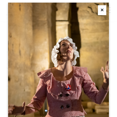
M
Ferme
森の中のショー
+
−
Leaflet