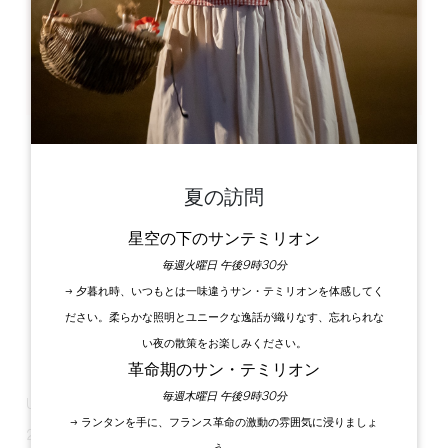
L'Usine Végétale, 8 au communal, Lieu dit La Bombarde,
33230, Le Fieu
夏の訪問
星空の下のサンテミリオン
毎週火曜日 午後9時30分
→ 夕暮れ時、いつもとは一味違うサン・テミリオンを体感してく
ださい。柔らかな照明とユニークな逸話が織りなす、忘れられな
い夜の散策をお楽しみください。
革命期のサン・テミリオン
毎週木曜日 午後9時30分
Usine végétaleの森の中のショーにぜひお越しください。
→ ランタンを手に、フランス革命の激動の雰囲気に浸りましょ
20時30分～21時30分：「La Lune si possible」、