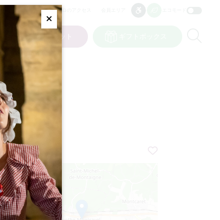
プロのアクセス
会員エリア
エコモード
アクセシビリティ
アクセシビリティ
Fermer
Re
ット
私の選択
チケット
ギフトボックス
JP
言語
+
−