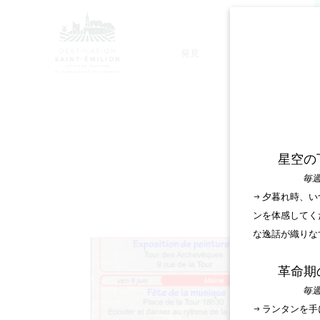
発見
滞在
モノリシック教会ツアー
星空の
毎週
→ 夕暮れ時、
ンを体感してく
な逸話が織りな
革命期
毎週
→ ランタンを