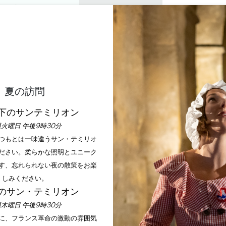
プライベートツアー
セミナー
0
バスケ
楽しむ
アジェンダ
今年の夏
訪問すべきシャトー
サルディナーデ
夏の訪問
下のサンテミリオン
ホーム
アジェンダ
サルディナーデ
火曜日 午後9時30分
いつもとは一味違うサン・テミリオ
ださい。柔らかな照明とユニーク
す、忘れられない夜の散策をお楽
しみください。
のサン・テミリオン
木曜日 午後9時30分
手に、フランス革命の激動の雰囲気