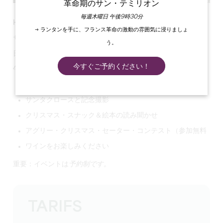
革命期のサン・テミリオン
毎週木曜日 午後9時30分
HO HO HO
→ ランタンを手に、フランス革命の激動の雰囲気に浸りましょ
サンタクロースがモンテーニュ城にやってくる！
う。
日時：
12月13日、14日、12月20日～24日
今すぐご予約ください！
午後4時30分から5時30分まで：
サンタクロースとの出会い
サンタクロースと記念撮影
クリスマス・スナック＆絵本の読み聞かせ
アグリー・クリスマス・セーター・コンテスト（参加無料
ワインをお楽しみください
重要：
イベントは
予約制です。
TARIFS