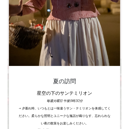
Château de Montaigne
Lieu Dit Montaigne ,
24230 ST MICHEL DE MONTAIGNE
書籍
夏の訪問
星空の下のサンテミリオン
毎週火曜日 午後9時30分
→ 夕暮れ時、いつもとは一味違うサン・テミリオンを体感してく
ださい。柔らかな照明とユニークな逸話が織りなす、忘れられな
い夜の散策をお楽しみください。