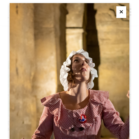
M
Ferme
モンテーニュ城のノエル
+
−
Leaflet