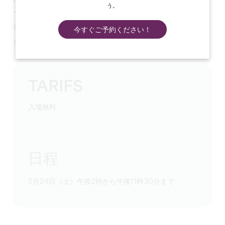
午後2時～午後5時：種子と植物の交換会と庭園ガイドツア
う。
ー。
15時～17時動植物発見ツアー
今すぐご予約ください！
18時30分～23時30分焚き火、スペイン民宿、伝統舞踊。
TARIFS
入場無料
日程
5月24日（土）午後2時から午後11時30分まで