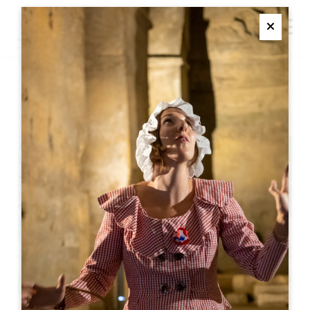
M
Ferme
自然祭
+
−
Leaflet