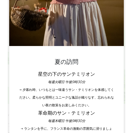
L'Usine Végétale, 8 au Communal 33230 LE FIEU
夏の訪問
星空の下のサンテミリオン
毎週火曜日 午後9時30分
→ 夕暮れ時、いつもとは一味違うサン・テミリオンを体感してく
ださい。柔らかな照明とユニークな逸話が織りなす、忘れられな
い夜の散策をお楽しみください。
革命期のサン・テミリオン
ヴェジタルの自然祭！
毎週木曜日 午後9時30分
プログラム
→ ランタンを手に、フランス革命の激動の雰囲気に浸りましょ