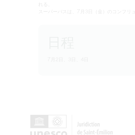
れる。
スーパーバスは、7月3日（金）のコンフリ
日程
7月2日、3日、4日