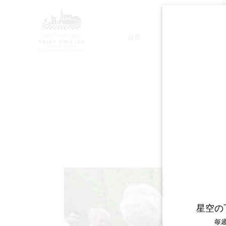
発見
滞在
モノリシック教会ツアー
星空の
毎週