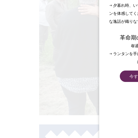
→ 夕暮れ時、
ンを体感してく
な逸話が織りな
革命期
毎週
→ ランタンを
今す