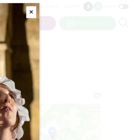
プロのアクセス
会員エリア
エコモード
アクセシビリティ
アクセシビリティ
Fermer
Re
ット
私の選択
チケット
ギフトボックス
JP
言語
+
−