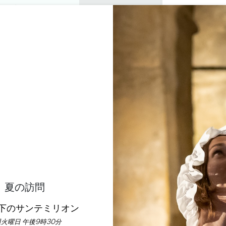
プライベートツアー
セミナー
0
バスケ
楽しむ
アジェンダ
今年の夏
訪問すべきシャトー
ダンス・アン・フォレ！
ホーム
アジェンダ
ダンス・アン・フォレ！
夏の訪問
下のサンテミリオン
火曜日 午後9時30分