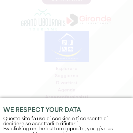
Esplorare
Soggiorno
Divertirsi
Agenda
Area professionisti
Area riservata ai soci
WE RESPECT YOUR DATA
Area stampa
Questo sito fa uso di cookies e ti consente di
Offerte di lavoro e stage
decidere se accettarli o rifiutarli
Informazioni legali
By clicking on the button opposite, you give us