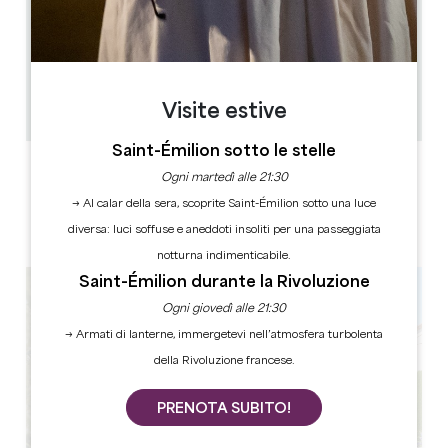
11.4 km
3
6 persone
1
Visite estive
Copiare il codice GPS
Saint-Émilion sotto le stelle
ETICHETTE
Ogni martedì alle 21:30
→ Al calar della sera, scoprite Saint-Émilion sotto una luce
diversa: luci soffuse e aneddoti insoliti per una passeggiata
notturna indimenticabile.
Saint-Émilion durante la Rivoluzione
Ogni giovedì alle 21:30
→ Armati di lanterne, immergetevi nell’atmosfera turbolenta
della Rivoluzione francese.
PRENOTA SUBITO!