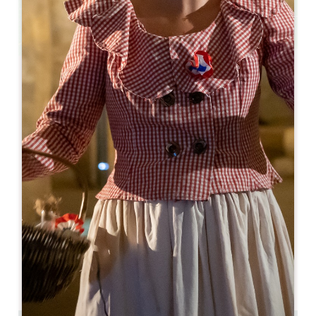
Leaflet
Da
131€
/notte
Famille Sylvain - Château La Rose Perrière
Château La Rose Perrière
33570 LUSSAC
05 57 55 14 64
06 70 08 75 86
mail@vignobles-jlsylvain.com
MESE DI APERTURA
G
F
M
A
M
G
L
A
S
O
N
D