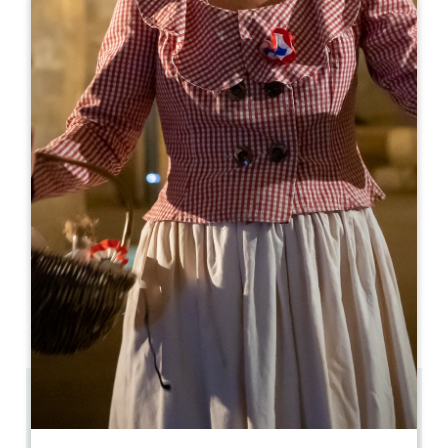
Leaflet
Da
130€
/notte
La Vigneraie de Laura
9 Lieu Dit Maugras
33350 SAINTE-COLOMBE
06 59 89 83 29
06 69 00 54 51
contact@lavigneraiedelaura.com
MESE DI APERTURA
G
F
M
A
M
G
L
A
S
O
N
D
11.5 km
2
5 persone