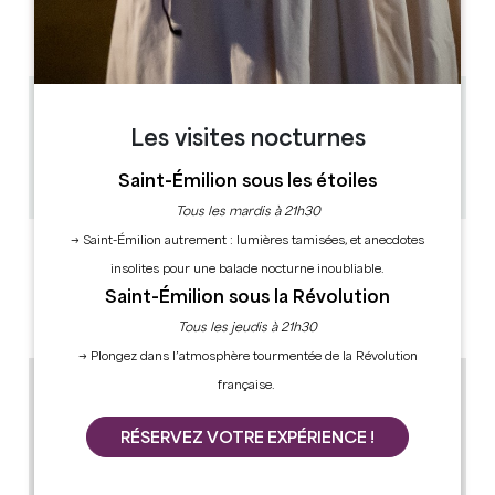
AM
AM
AM
AM
AM
AM
AM
PM
PM
PM
PM
PM
PM
PM
0.55 km
Les visites nocturnes
1h - 1h30
12
Saint-Émilion sous les étoiles
Copier code GPS
Tous les mardis à 21h30
→ Saint-Émilion autrement : lumières tamisées, et anecdotes
LABELS
insolites pour une balade nocturne inoubliable.
Saint-Émilion sous la Révolution
Tous les jeudis à 21h30
→ Plongez dans l’atmosphère tourmentée de la Révolution
française.
RÉSERVEZ VOTRE EXPÉRIENCE !