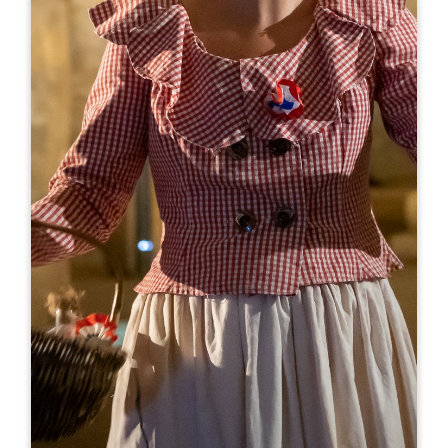
Leaflet
A partir de
25€
Château Villemaurine
Lieu-dit Villemaurine
33330 SAINT-ÉMILION
RÉSERVER
05 57 74 74 36
reservations@villemaurine.com
MOIS D'OUVERTURE
J
F
M
A
M
J
J
A
S
O
N
D
JOURS D'OUVERTURE
L
M
M
J
V
S
D