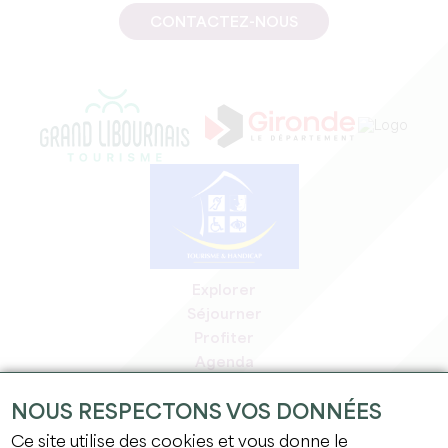
CONTACTEZ-NOUS
Explorer
Séjourner
Profiter
Agenda
Espace Pro
NOUS RESPECTONS VOS DONNÉES
Espace adhérents
Espace presse
Ce site utilise des cookies et vous donne le