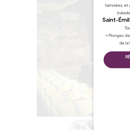
tamisées, et 
balade
Saint-Émil
Tou
→ Plongez da
de la
R