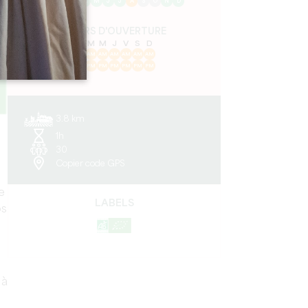
J
F
M
A
M
J
J
A
S
O
N
D
JOURS D'OUVERTURE
L
M
M
J
V
S
D
AM
AM
AM
AM
AM
AM
AM
PM
PM
PM
PM
PM
PM
PM
3.8 km
1h
30
Copier code GPS
e
LABELS
os
 à