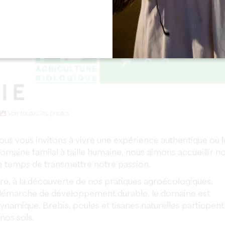
Voir toutes les photos
ous vous invitons à vivre une expérience authentique où l
Domaine familal à taille humaine, nous aimons accueillir n
le temps de transmettre notre passion.
re, à la découverte de nos pratiques agroécologiques.
 démarche de développement durable, le domaine est
ynamique. Brebis, poules et tisanes naturelles particpent
 nos sols.