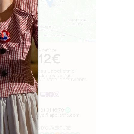
Leaflet
A partir de
12€
Château Lapelletrie
536 Route de Barbenègre
33330 SAINT CHRISTOPHE DES BARDES
06 81 91 16 70
a.biscaye@lapelletrie.com
MOIS D'OUVERTURE