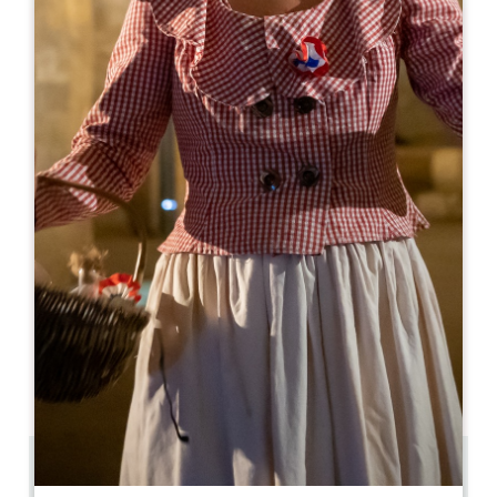
Leaflet
Château le Chatelet
5 Lieu-dit Le Chatelet-Sud
33330 SAINT-ÉMILION
06 08 92 06 80
06 83 11 92 40
chateaulechatelet@gmail.com
MOIS D'OUVERTURE
J
F
M
A
M
J
J
A
S
O
N
D
JOURS D'OUVERTURE
L
M
M
J
V
S
D
AM
AM
AM
AM
AM
AM
AM
PM
PM
PM
PM
PM
PM
PM
0.9 km