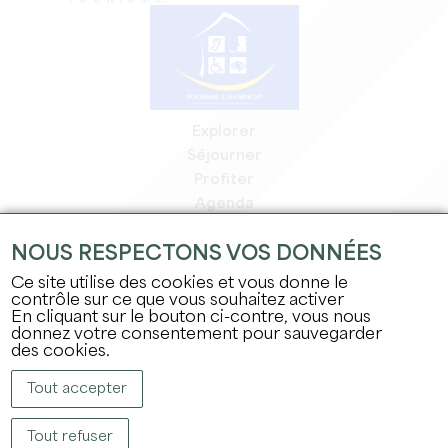
Explorer
Séjourner
Profiter
Agenda
Espace Pro
NOUS RESPECTONS VOS DONNÉES
Espace adhérents
Espace presse
Ce site utilise des cookies et vous donne le
contrôle sur ce que vous souhaitez activer
Emplois & stages
En cliquant sur le bouton ci-contre, vous nous
Mentions légales
donnez votre consentement pour sauvegarder
Politique de confidentialité
des cookies.
Tout accepter
Tout refuser