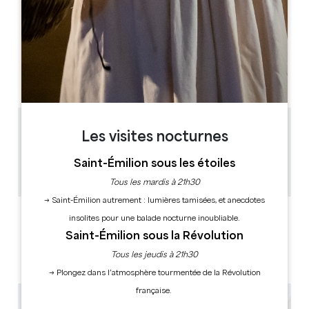
J
F
M
A
M
J
J
A
S
O
N
D
JOURS D'OUVERTURE
L
M
M
J
V
S
D
AM
AM
AM
AM
AM
AM
AM
PM
PM
PM
PM
PM
PM
PM
0.23 km
Les visites nocturnes
15min / 30min
45
Saint-Émilion sous les étoiles
Copier code GPS
Tous les mardis à 21h30
→ Saint-Émilion autrement : lumières tamisées, et anecdotes
LABELS
insolites pour une balade nocturne inoubliable.
Saint-Émilion sous la Révolution
Tous les jeudis à 21h30
→ Plongez dans l’atmosphère tourmentée de la Révolution
française.