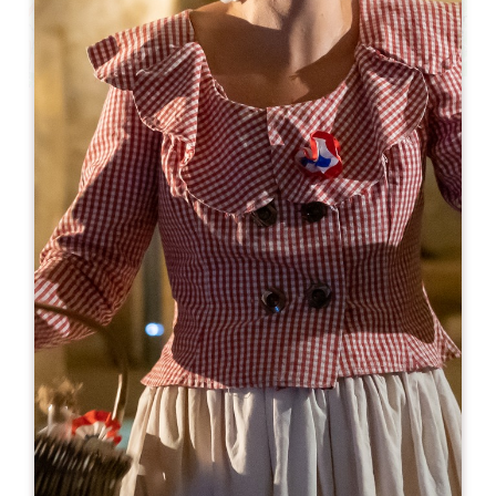
Leaflet
A partir de
10€
Château La Rose Brisson / Moulin Galhaud
1 Place du Chapitre et des Jacobins
33330 SAINT-ÉMILION
RÉSERVER
05 57 55 80 75
06 08 83 82 46
caves-du-manoir@galhaud.com
MOIS D'OUVERTURE