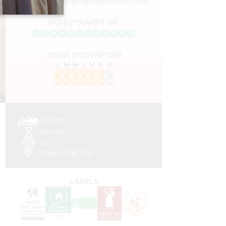
julie.mercier@lagrandeclotte.com
MOIS D'OUVERTURE
J
F
M
A
M
J
J
A
S
O
N
D
JOURS D'OUVERTURE
L
M
M
J
V
S
D
AM
AM
AM
AM
AM
AM
AM
PM
PM
PM
PM
PM
PM
PM
10.6 km
45 min
20
Copier code GPS
LABELS