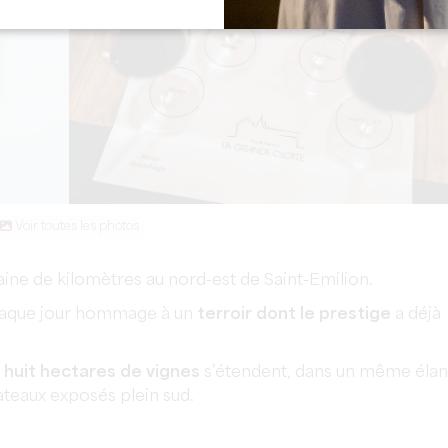
Voir toutes les photos
zaine de kilomètres au nord-est de Saint-Emilion.
haque jour hommage à un
terroir dont le prestige
a déjà
s
huit hectares
de vignes
s’étendent, dans un même élan
lateaux exposés plein sud.