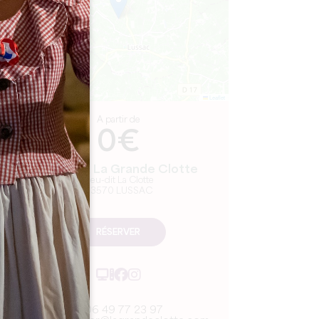
Leaflet
A partir de
0€
Château La Grande Clotte
Lieu-dit La Clotte
33570 LUSSAC
RÉSERVER
06 49 77 23 97