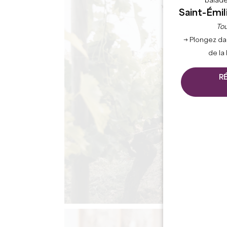
balade
Saint-Émil
Tou
→ Plongez da
de la
R