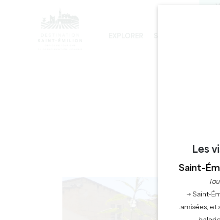
V
EXPLORER
SÉJOURNER
PRO
LES INCONTOURNABLES
DÉVELOPPEMENT DURABLE
LA VISITE DE L'ÉGLISE MONOLITHE
Les v
Saint-Émi
Tou
→ Saint-Ém
tamisées, et 