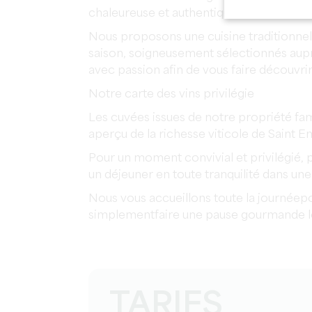
chaleureuse et authentique.
Nous proposons une cuisine traditionnell
saison, soigneusement sélectionnés aupr
avec passion afin de vous faire découvrir 
Notre carte des vins privilégie
Les cuvées issues de notre propriété fami
aperçu de la richesse viticole de Saint Em
Pour un moment convivial et privilégié, p
un déjeuner en toute tranquilité dans un
Nous vous accueillons toute la journéep
simplementfaire une pause gourmande lor
TARIFS