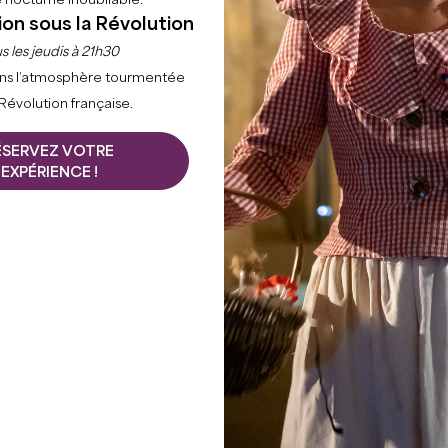
 nocturne inoubliable.
ion sous la Révolution
s les jeudis à 21h30
ns l’atmosphère tourmentée
 Révolution française.
ÉSERVEZ VOTRE
EXPÉRIENCE !
 notre restaurant vous accueille dans une ambiance