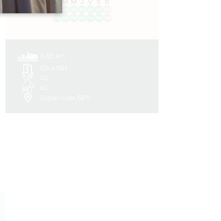
L
M
M
J
V
S
D
AM
AM
AM
AM
AM
AM
AM
PM
PM
PM
PM
PM
PM
PM
0.85 km
12H à 19H
40
60
Copier code GPS