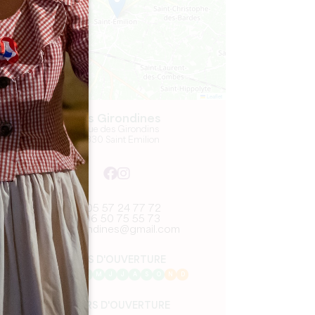
Leaflet
Les Girondines
5 Rue des Girondins
33330 Saint Emilion
05 57 24 77 72
06 50 75 55 73
girondines@gmail.com
MOIS D'OUVERTURE
J
F
M
A
M
J
J
A
S
O
N
D
JOURS D'OUVERTURE