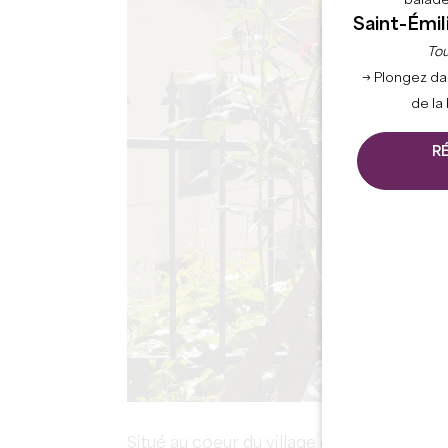
balade
Saint-Émil
Tou
→ Plongez da
de la
R
Situé au coeur du village de ST Emilion,