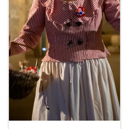
Leaflet
Le Jardin à Petit Faurie de Soutard
3, Petit Faurie de Soutard
33330 SAINT-EMILION
RÉSERVER
05 57 51 12 78
jardinpfs@gmail.com
MOIS D'OUVERTURE
J
F
M
A
M
J
J
A
S
O
N
D
JOURS D'OUVERTURE
L
M
M
J
V
S
D
AM
AM
AM
AM
AM
AM
AM
PM
PM
PM
PM
PM
PM
PM