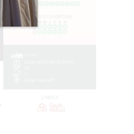
J
F
M
A
M
J
J
A
S
O
N
D
JOURS D'OUVERTURE
L
M
M
J
V
S
D
AM
AM
AM
AM
AM
AM
AM
PM
PM
PM
PM
PM
PM
PM
0.12 km
12h00-14h00 18h30-20h30
54
0
Copier code GPS
LABELS
r