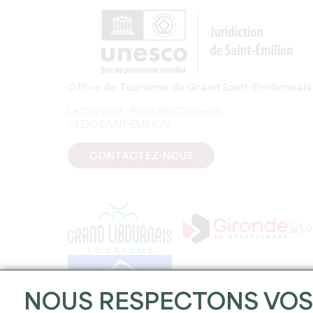
Office de Tourisme du Grand Saint-Emilionnais
Le Doyenné - Place des Créneaux
33330 SAINT-EMILION
CONTACTEZ-NOUS
NOUS RESPECTONS VO