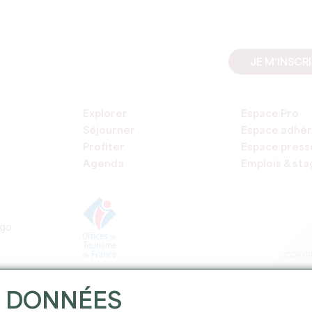
JE M'INSCR
Explorer
Espace Pro
Séjourner
Espace adhér
Profiter
Espace press
Agenda
Emplois & st
COPYRI
S DONNÉES