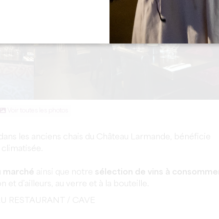
Voir toutes les photos
é dans les anciens chais du Château Larmande, bénéficie
climatisée.
u marché
ainsi que notre
sélection de vins à consomme
 et d’ailleurs, au verre et à la bouteille.
AU RESTAURANT / CAVE