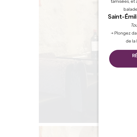
tamisées, et 
balade
Saint-Émil
Tou
→ Plongez da
de la
R