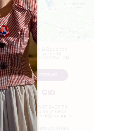
Leaflet
Lard & Bouchon
22 rue Guadet
33330 SAINT-EMILION
RÉSERVER
05 57 24 28 53
06 89 51 69 51
nos-vins@orange.fr
MOIS D'OUVERTURE