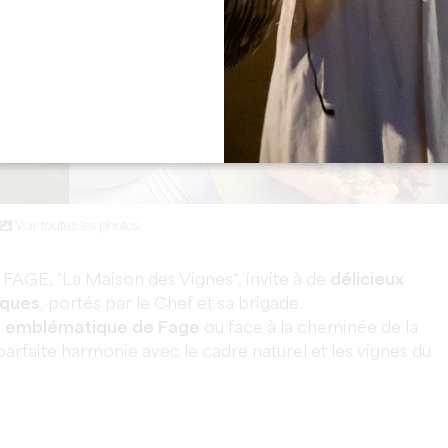
Voir toutes les photos
FAGE, "La Maison des Vignes", invite à de
délicieux
iques
, portés par le Chef et sa brigade.
 emblématique de Fage
ou face à la cheminée de la
 parfaite harmonie avec le cadre naturel et les vignes du