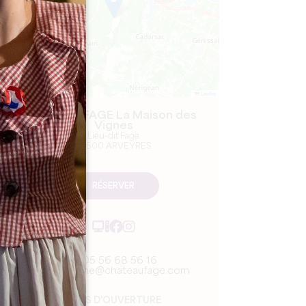
Leaflet
Château FAGE La Maison des
Vignes
Lieu-dit Fage
33500 ARVEYRES
RÉSERVER
05 56 68 56 16
welcome@chateaufage.com
MOIS D'OUVERTURE