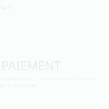
5
23 à 195
 PAIEMENT
Règlement Chèque
Règlement Chèques Vacances
ment Ticket restaurant