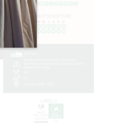
J
F
M
A
M
J
J
A
S
O
N
D
JOURS D'OUVERTURE
L
M
M
J
V
S
D
AM
AM
AM
AM
AM
AM
AM
PM
PM
PM
PM
PM
PM
PM
19.4 km
Restaurant ouvert du mardi au
vendredi midi et soir, samedi soir et
dimanche midi.
60
60
Copier code GPS
LABELS