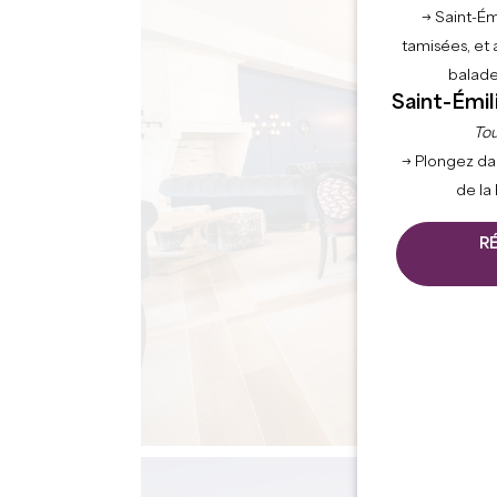
→ Saint-Ém
tamisées, et 
balade
Saint-Émil
Tou
→ Plongez da
de la
R