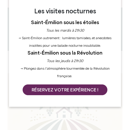
Les visites nocturnes
3.3 km
Saint-Émilion sous les étoiles
7
14 personnes
Tous les mardis à 21h30
1
→ Saint-Émilion autrement : lumières tamisées, et anecdotes
Copier code GPS
insolites pour une balade nocturne inoubliable.
Saint-Émilion sous la Révolution
LABELS
Tous les jeudis à 21h30
3 et 4 étoile(s)
→ Plongez dans l’atmosphère tourmentée de la Révolution
française.
RÉSERVEZ VOTRE EXPÉRIENCE !