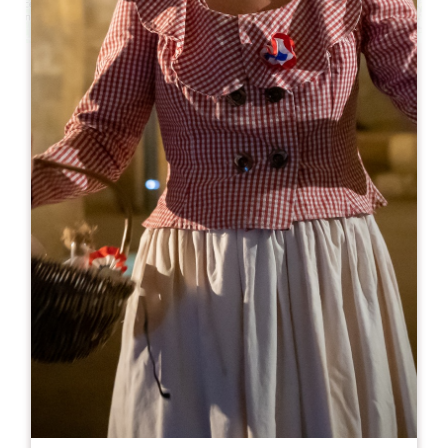
Leaflet
A partir de
130€
/nuit
Saint Christophe Holidays
132 Route de Nardon
33330 SAINT CHRISTOPHE DES BARDES
RÉSERVER
06 12 37 50 65
06 12 37 50 65
afgcrichard@gmail.com
MOIS D'OUVERTURE
J
F
M
A
M
J
J
A
S
O
N
D