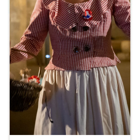
Leaflet
A partir de
20€
Château Laroze - Visite et dégustation
346 route d'Orléans
33330 SAINT-EMILION
RÉSERVER
05 57 24 79 79
06 89 20 14 34
larozevisites@gmail.com
MOIS D'OUVERTURE
J
F
M
A
M
J
J
A
S
O
N
D