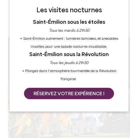
JOURS D'OUVERTURE
Les visites nocturnes
L
M
M
J
V
S
D
AM
AM
AM
AM
AM
AM
AM
Saint-Émilion sous les étoiles
PM
PM
PM
PM
PM
PM
PM
Tous les mardis à 21h30
→ Saint-Émilion autrement : lumières tamisées, et anecdotes
insolites pour une balade nocturne inoubliable.
2.4 km
Saint-Émilion sous la Révolution
10h à 12h30 - 13h30 à 18h
1h - 1h30
Tous les jeudis à 21h30
12
→ Plongez dans l’atmosphère tourmentée de la Révolution
Copier code GPS
française.
RÉSERVEZ VOTRE EXPÉRIENCE !