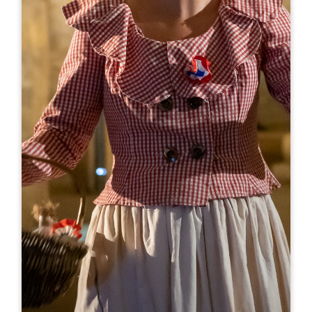
Leaflet
A partir de
12€
Visite et dégustation - Château Pas de
l'Ane
2683 Route de Libourne
33330 SAINT-ÉMILION
RÉSERVER
05 57 24 67 66
07 81 90 65 36
contact@chateau-pasdelane.fr
MOIS D'OUVERTURE
J
F
M
A
M
J
J
A
S
O
N
D