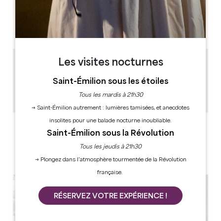
JOURS D'OUVERTURE
L
M
M
J
V
S
D
AM
AM
AM
AM
AM
AM
AM
PM
PM
PM
PM
PM
PM
PM
Les visites nocturnes
3.1 km
10h - 11h - 14h - 15h30 - 17h
Saint-Émilion sous les étoiles
1h
Tous les mardis à 21h30
Copier code GPS
→ Saint-Émilion autrement : lumières tamisées, et anecdotes
insolites pour une balade nocturne inoubliable.
LABELS
Saint-Émilion sous la Révolution
Tous les jeudis à 21h30
→ Plongez dans l’atmosphère tourmentée de la Révolution
française.
RÉSERVEZ VOTRE EXPÉRIENCE !