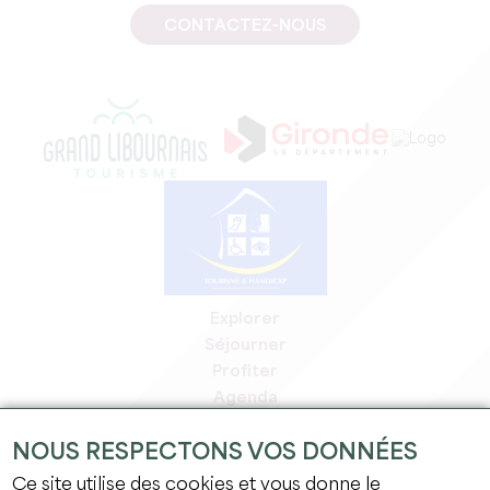
CONTACTEZ-NOUS
Explorer
Séjourner
Profiter
Agenda
Espace Pro
NOUS RESPECTONS VOS DONNÉES
Espace adhérents
Espace presse
Ce site utilise des cookies et vous donne le