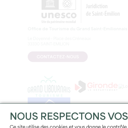
Office de Tourisme du Grand Saint-Emilionnais
Le Doyenné - Place des Créneaux
33330 SAINT-EMILION
CONTACTEZ-NOUS
NOUS RESPECTONS VO
Ce site utilise des cookies et vous donne le contrôle