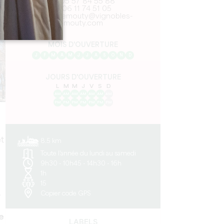
05 57 84 55 88
06 11 74 51 05
sabinemouty@vignobles-
mouty.com
MOIS D'OUVERTURE
J
F
M
A
M
J
J
A
S
O
N
D
JOURS D'OUVERTURE
L
M
M
J
V
S
D
AM
AM
AM
AM
AM
AM
AM
PM
PM
PM
PM
PM
PM
PM
et
8.5 km
Toute l'année du lundi au samedi
9h30 - 10h45 - 14h30 - 16h
1h
15
.
Copier code GPS
le
LABELS