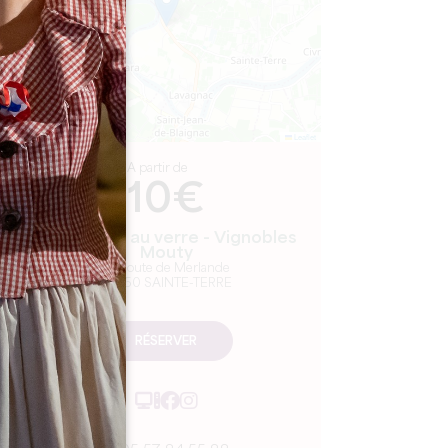
Leaflet
A partir de
10€
De la vigne au verre - Vignobles
Mouty
19 Route de Merlande
33350 SAINTE-TERRE
RÉSERVER