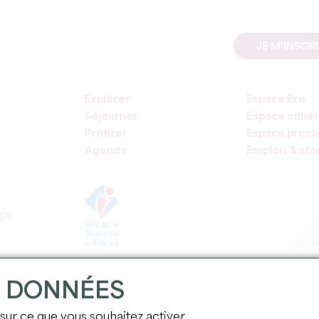
JE M'INSCR
Explorer
Espace Pro
Séjourner
Espace adhér
Profiter
Espace press
Agenda
Emplois & st
COPYRI
S DONNÉES
 sur ce que vous souhaitez activer