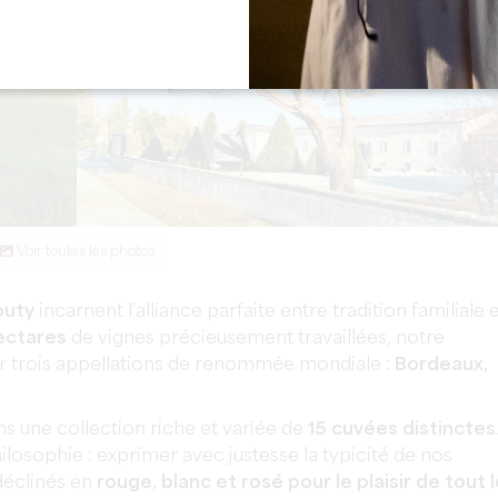
Voir toutes les photos
outy
incarnent l’alliance parfaite entre tradition familiale 
ectares
de vignes précieusement travaillées, notre
ur trois appellations de renommée mondiale :
Bordeaux,
ns une collection riche et variée de
15 cuvées distinctes
hilosophie : exprimer avec justesse la typicité de nos
 déclinés en
rouge, blanc et rosé pour le plaisir de tout 