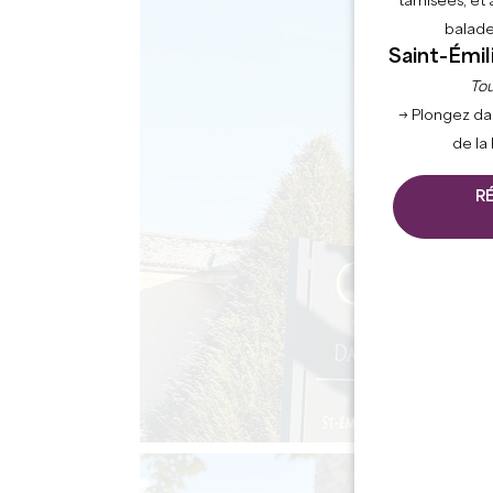
tamisées, et 
balade
Saint-Émil
Tou
→ Plongez da
de la
R