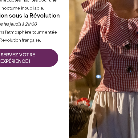
anecdotes insolites pour une
 nocturne inoubliable.
ion sous la Révolution
s les jeudis à 21h30
ns l’atmosphère tourmentée
 Révolution française.
ÉSERVEZ VOTRE
EXPÉRIENCE !