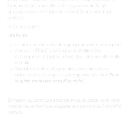
vous sera racontée. Des tertres en ruelles, jusqu'à la
fameuse église monolithe, les mystères de Saint-
Emilion se dévoilent lors de cette flânerie nocturne
estivale.
Visite nocturne
LES PLUS
La cité, sans la foule, rien que pour soi (ou presque) !
Comprend l'ermitage du moine Emilion, les
catacombes et l'église monolithe : encore plus belle
de nuit.
Durant toute la visite, mesurez-vous aux autres
visiteurs lors d'un quizz : récompense à la clef.
Pour
le quizz, munissez-vous d'un stylo !
En raison du parcours escarpé et pavé, cette visite n'est
malheureusement pas adaptée aux personnes à mobilité
réduite.