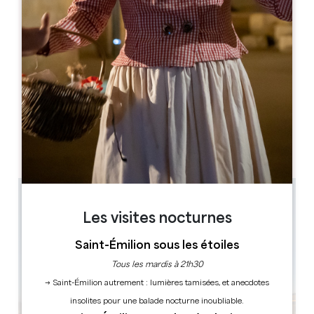
05 57 55 28 28
accueil@saint-emilion-tourisme.com
MOIS D'OUVERTURE
J
F
M
A
M
J
J
A
S
O
N
D
JOURS D'OUVERTURE
L
M
M
J
V
S
D
AM
AM
AM
AM
AM
AM
AM
PM
PM
PM
PM
PM
PM
PM
Les visites nocturnes
Saint-Émilion sous les étoiles
Tous les mardis à 21h30
→ Saint-Émilion autrement : lumières tamisées, et anecdotes
insolites pour une balade nocturne inoubliable.