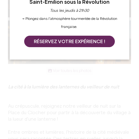
Saint-Émilion sous la Révolution
Tous les jeudis à 21h30
→ Plongez dans l’atmosphère tourmentée de la Révolution
française.
RÉSERVEZ VOTRE EXPÉRIENCE !
Voir toutes les photos
La cité à la lumière des lanternes du veilleur de nuit
Au crépuscule, rejoignez notre veilleur de nuit sur la
Place du Clocher pour partir à la découverte du village à
la lueur d'une lanterne !
Entre ombres et lumières, l'histoire de la cité médiévale