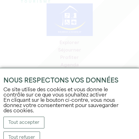
Explorer
Séjourner
Profiter
Agenda
Espace Pro
NOUS RESPECTONS VOS DONNÉES
Espace adhérents
Espace presse
Ce site utilise des cookies et vous donne le
contrôle sur ce que vous souhaitez activer
Emplois & stages
En cliquant sur le bouton ci-contre, vous nous
Mentions légales
donnez votre consentement pour sauvegarder
Politique de confidentialité
des cookies.
Tout accepter
Tout refuser