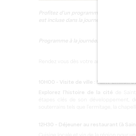
Profitez d'un programme complet entre p
est incluse dans la journée.
Programme à la journée.
Rendez vous dès votre arrivée à l’Office
10H00 - Visite de ville : Saint-Émilion
Explorez l’histoire de la cité
de Saint
étapes clés de son développement, de
souterrains tels que l’ermitage, la chapel
12H30 – Déjeuner au restaurant (à Sain
Cuisine locale et vin de la région pour u