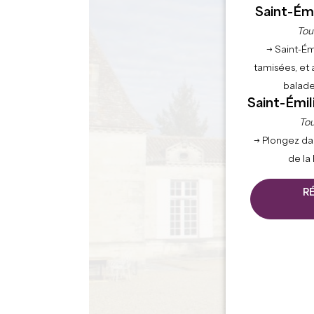
Saint-Émi
Tou
→ Saint-Ém
tamisées, et 
balade
Saint-Émil
Tou
→ Plongez da
de la
R