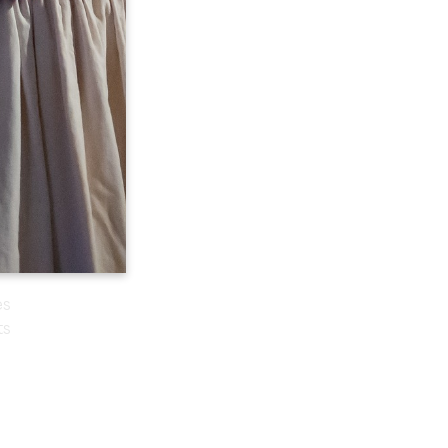
on
es
ts