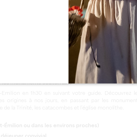
atrimoine et terroir. La visite d'un château d'excepti
 de Tourisme, Place des Créneaux à Saint-Émilion.
 et les monuments souterrains
-Emilion en 1h30 en suivant votre guide. Découvrez l
s origines à nos jours, en passant par les monumen
le de la Trinité, les catacombes et l’église monolithe.
t-Émilion ou dans les environs proches)
n
déjeuner convivial
.