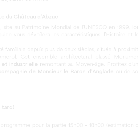
site du Château d’Abzac
n, site au Patrimoine Mondial de l’UNESCO en 1999, lo
uide vous dévoilera les caractéristiques, l’Histoire et l
é familiale depuis plus de deux siècles, située à proximi
Pomerol. Cet ensemble architectural classé Monume
 et industrielle
remontant au Moyen-âge. Profitez d’u
compagnie de Monsieur le Baron d’Anglade
ou de s
 tard)
ce programme pour la partie 15h00 – 18h00 (estimation 