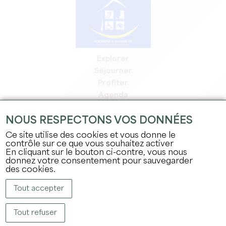
Explorer
Séjourner
Profiter
Agenda
Espace Pro
NOUS RESPECTONS VOS DONNÉES
Espace adhérents
Espace presse
Ce site utilise des cookies et vous donne le
contrôle sur ce que vous souhaitez activer
Emplois & stages
En cliquant sur le bouton ci-contre, vous nous
Mentions légales
donnez votre consentement pour sauvegarder
Politique de confidentialité
des cookies.
Tout accepter
Tout refuser