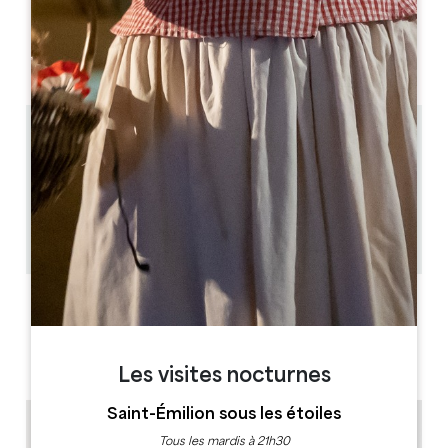
JOURS D'OUVERTURE
L
M
M
J
V
S
D
AM
AM
AM
AM
AM
AM
AM
PM
PM
PM
PM
PM
PM
PM
0.55 km
11h30 en Français 16h30 en Anglais
1h
12
1 heure(s) avant la prestation
Copier code GPS
LABELS
Les visites nocturnes
Saint-Émilion sous les étoiles
Tous les mardis à 21h30