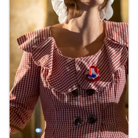
Leaflet
A partir de
25€
Château Villemaurine - Visite Patrimoine
Lieu Dit Villemaurine
33330 SAINT-ÉMILION
RÉSERVER
05 57 74 74 36
reservations@villemaurine.com
MOIS D'OUVERTURE
J
F
M
A
M
J
J
A
S
O
N
D