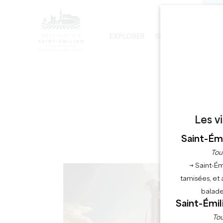
V
EXPLORER
SÉJOURNER
PRO
LES INCONTOURNABLES
DÉVELOPPEMENT DURABLE
LA VISITE DE L'ÉGLISE MONOLITHE
NA
Les v
Saint-Émi
Tou
→ Saint-Ém
tamisées, et 
balade
Saint-Émil
Tou