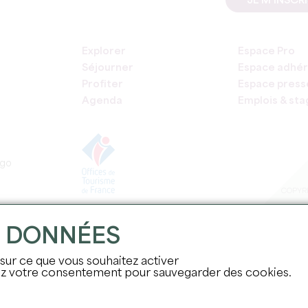
JE M'INSCR
Explorer
Espace Pro
Séjourner
Espace adhér
Profiter
Espace press
Agenda
Emplois & st
COPYRI
S DONNÉES
 sur ce que vous souhaitez activer
nez votre consentement pour sauvegarder des cookies.