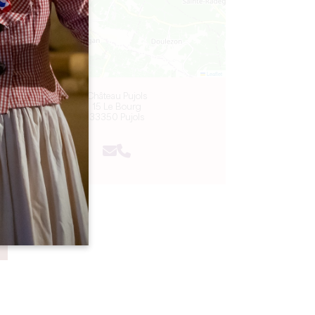
Leaflet
Château Pujols
15 Le Bourg
33350 Pujols