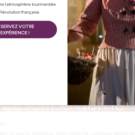
ns l’atmosphère tourmentée
 Révolution française.
ÉSERVEZ VOTRE
EXPÉRIENCE !
s !
rets du navire mythique, rencontrez le capitaine Nemo et