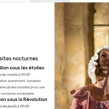
ISITES PRIVÉES
SÉMINAIRES
0
Panier
Météo
Ma sélecti
LANGUE
FITER
AGENDA
CET ÉTÉ
FR
LES CHÂTEAUX À VISITER
LES PÉPITES LOCALES
22 RAISONS DE VENIR
UTILUS L'ESCAPE G
isites nocturnes
Accueil
Agenda
Nautilus L'escape game
lion sous les étoiles
s les mardis à 21h30
ilion autrement : lumières
anecdotes insolites pour une
 nocturne inoubliable.
ion sous la Révolution
s les jeudis à 21h30