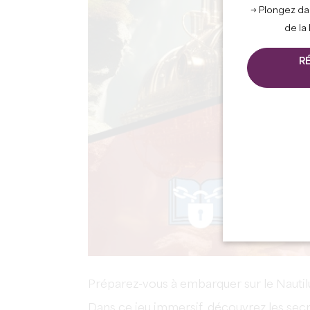
→ Plongez da
de la
R
Préparez-vous à embarquer sur le Nautilu
Dans ce jeu immersif, découvrez les sec