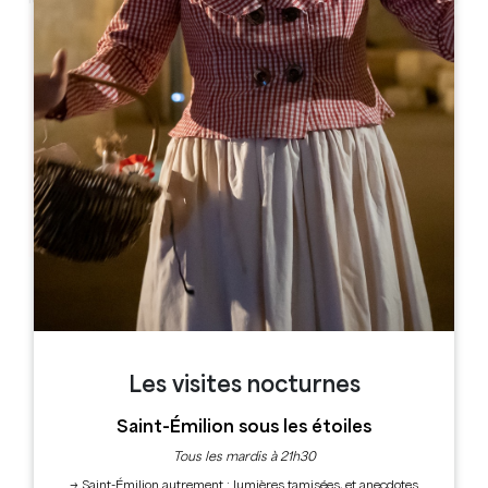
Leaflet
Maison du Vin Castillon Côtes de Bordeaux
6 Allée de la République
33350 Castillon la Bataille
RÉSERVER
Les visites nocturnes
Saint-Émilion sous les étoiles
Tous les mardis à 21h30
→ Saint-Émilion autrement : lumières tamisées, et anecdotes