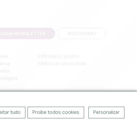
NOSSA NEWSLETTER
BROCHURAS
onal
Informação jurídica
bros
Política de privacidade
ensa
stágios
eitar tudo
Proibe todos cookies
Personalizar
OR ©
2026
GABINETE DE TURISMO DO GRANDE SAINT-ÉMILIONNAIS