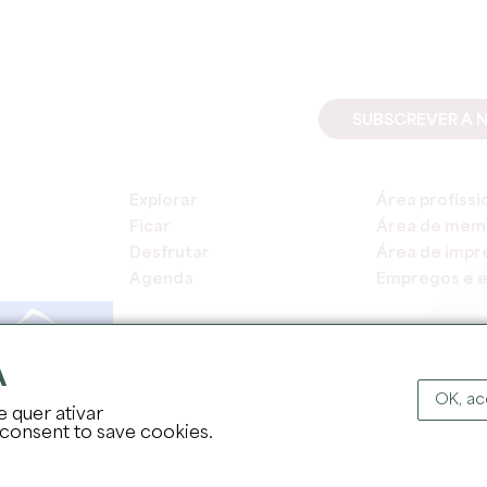
SUBSCREVER A 
Explorar
Área profissi
Ficar
Área de mem
Desfrutar
Área de impr
Agenda
Empregos e e
A
OK, ac
e quer ativar
DIREITOS DE AUT
 consent to save cookies.