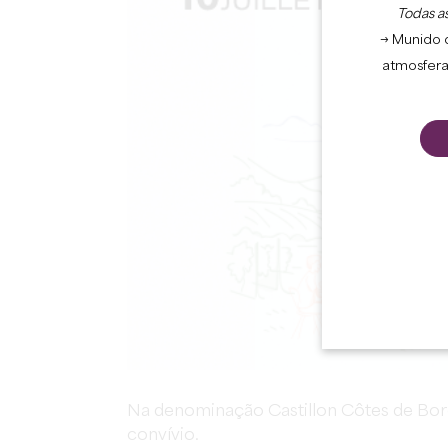
Todas as
→ Munido 
atmosfera
Na denominação Castillon Côtes de Bord
convívio.