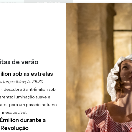
PRIVADAS
SEMINÁRIOS
ACESS
0
Cesto
A minha
LÍNGUA
ESFRUTAR
AGENDA
ESTE VERÃO
PT
CHÂTEAUX A VISITAR
22 RAISONS TO COME
 A FALAR DO VINHO D
itas de verão
Início
Agenda
Hoje, estou a falar do vinho de Castillon!
lion sob as estrelas
s terças-feiras, às 21h30
r, descubra Saint-Émilion sob
erente: iluminação suave e
lgares para um passeio noturno
inesquecível.
Émilion durante a
Revolução