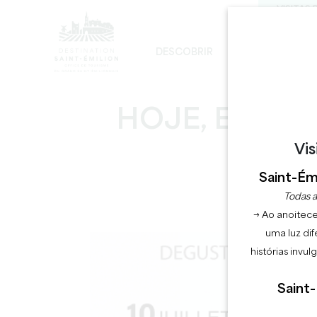
VISITAS 
DESCOBRIR
FICAR
D
DESENVOLVIMENTO SUSTENTÁVEL
A IGREJA MONOLÍTICA - DIGRESSÃO
HOJE, ESTOU
Vis
Saint-Émi
Todas a
→ Ao anoitece
uma luz dif
histórias invu
Saint-