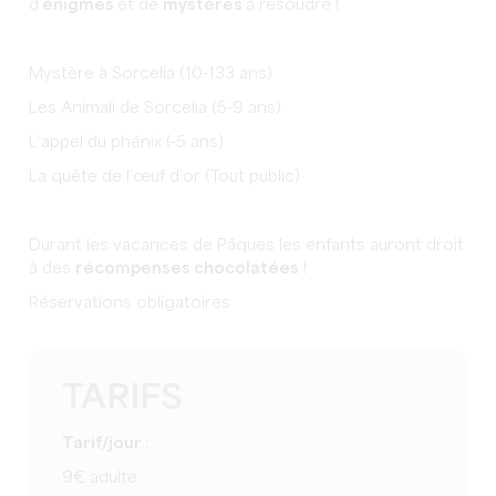
d’
énigmes
et de
mystères
à résoudre !
Mystère à Sorcelia (10-133 ans)
Les Animali de Sorcelia (5-9 ans)
L’appel du phénix (-5 ans)
La quête de l’œuf d’or (Tout public)
Durant les vacances de Pâques les enfants auront droit
à des
récompenses chocolatées
!
Réservations obligatoires
TARIFS
Tarif/jour
:
9€ adulte