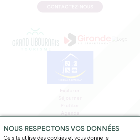
CONTACTEZ-NOUS
Explorer
Séjourner
Profiter
Agenda
Espace Pro
NOUS RESPECTONS VOS DONNÉES
Espace adhérents
Espace presse
Ce site utilise des cookies et vous donne le