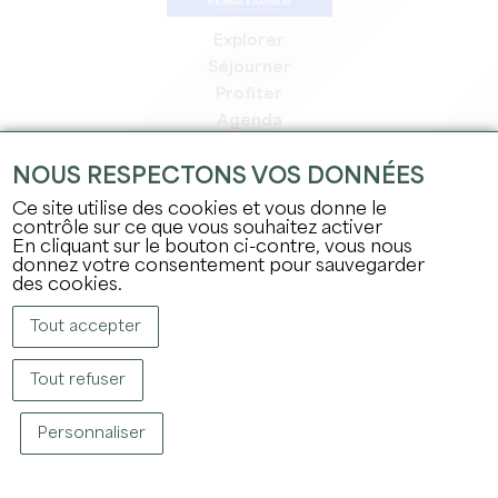
Explorer
Séjourner
Profiter
Agenda
Espace Pro
NOUS RESPECTONS VOS DONNÉES
Espace adhérents
Espace presse
Ce site utilise des cookies et vous donne le
contrôle sur ce que vous souhaitez activer
Emplois & stages
En cliquant sur le bouton ci-contre, vous nous
Mentions légales
donnez votre consentement pour sauvegarder
Politique de confidentialité
des cookies.
Tout accepter
Tout refuser
Personnaliser
COPYRIGHT © 2026 OFFICE DE TOURISME DU GRAND SAINT-ÉMILIONNAIS