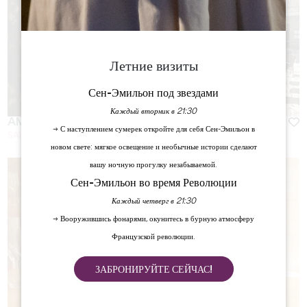
Летние визиты
Сен-Эмильон под звездами
Каждый вторник в 21:30
AMELIA CANTA
→ С наступлением сумерек откройте для себя Сен-Эмильон в
SAINT-EMILION
новом свете: мягкое освещение и необычные истории сделают
вашу ночную прогулку незабываемой.
Сен-Эмильон во время Революции
Каждый четверг в 21:30
→ Вооружившись фонарями, окунитесь в бурную атмосферу
Французской революции.
ЗАБРОНИРУЙТЕ СЕЙЧАС!