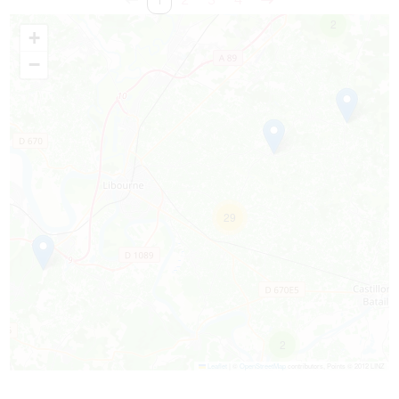
1
2
3
4
2
+
−
29
2
Leaflet
|
©
OpenStreetMap
contributors, Points © 2012 LINZ