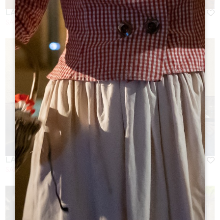
LA TABLE DE PAVIE **
SAINT-EMILION
LARD & BOUCHON
SAINT-EMILION