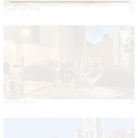
CAFÉ SAÏGON
SAINT-EMILION
LA TABLE 38
SAINT-ÉMILION