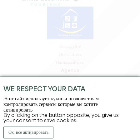
Исследуйте
Оставайтесь
Наслаждайтесь
Agenda
Зона профессионалов
Зона для участников
WE RESPECT YOUR DATA
Зона для прессы
Этот сайт использует кукис и позволяет вам
Вакансии и стажировки
контролировать сервисы которые вы хотите
активировать
Юридическая информация
By clicking on the button opposite, you give us
Политика конфиденциальности
your consent to save cookies.
Ок, все активировать