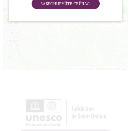
ЗАБРОНИРУЙТЕ СЕЙЧАС!
15
5
2
Leaflet
|
©
OpenStreetMap
contributors, Points © 2012 LINZ