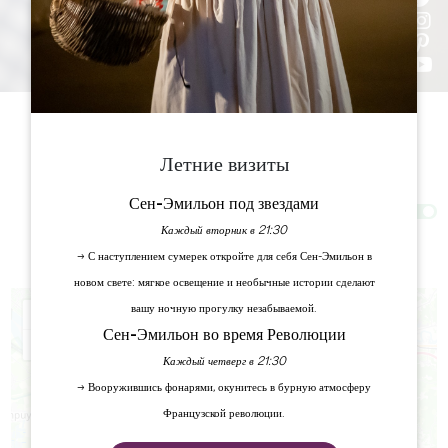
Летние визиты
Фильтры 22 Результат(ы)
Сен-Эмильон под звездами
Afficher la carte
Каждый вторник в 21:30
→ С наступлением сумерек откройте для себя Сен-Эмильон в
1
2
новом свете: мягкое освещение и необычные истории сделают
+
вашу ночную прогулку незабываемой.
Сен-Эмильон во время Революции
−
Каждый четверг в 21:30
→ Вооружившись фонарями, окунитесь в бурную атмосферу
Французской революции.