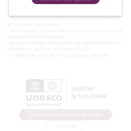
- Attention : cette année l’événement se déroule à
Saint-Christophe-des-Bardes (à 3 km de Saint-Émilion)
- Pensez à bien vous rendre sur le site de l’événement
et non dans Saint-Émilion.
​- Toute l’équipe s’est mobilisée pour vous proposer une
date plus tôt dans la saison.
- En cas de météo défavorable, une date de report est
déjà prévue : du 16 au 18 octobre 2026.
​- La billetterie ouvrira le 15 mai 2026 sur Billetweb.
ПОДПИШИТЕСЬ НА НАШУ РАССЫЛКУ
БРОШЮРЫ