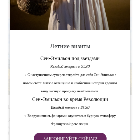
Leaflet
Летние визиты
Сен-Эмильон под звездами
Каждый вторник в 21:30
→ С наступлением сумерек откройте для себя Сен-Эмильон в
новом свете: мягкое освещение и необычные истории сделают
вашу ночную прогулку незабываемой.
Сен-Эмильон во время Революции
Les Montgolfiades du Saint-Émilionnais sont de retour !
Каждый четверг в 21:30
→ Вооружившись фонарями, окунитесь в бурную атмосферу
​Après 3 ans de pause, l’événement revient enfin du 11
Французской революции.
au 13 septembre 2026... et on a hâte de vous retrouver
!
ЗАБРОНИРУЙТЕ СЕЙЧАС!