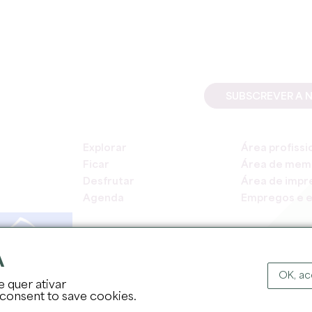
SUBSCREVER A 
Explorar
Área profissi
Ficar
Área de mem
Desfrutar
Área de impr
Agenda
Empregos e e
A
OK, ac
e quer ativar
DIREITOS DE AUT
 consent to save cookies.