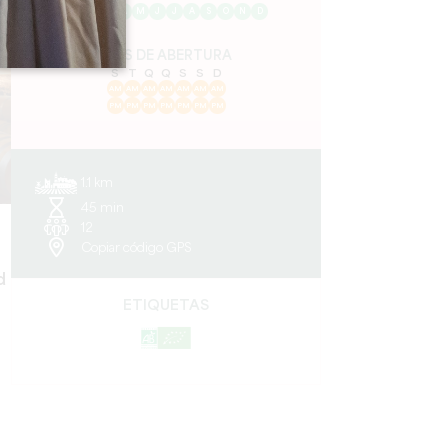
J
F
M
A
M
J
J
A
S
O
N
D
DIAS DE ABERTURA
S
T
Q
Q
S
S
D
AM
AM
AM
AM
AM
AM
AM
PM
PM
PM
PM
PM
PM
PM
1.1 km
45 min
12
Copiar código GPS
d
ETIQUETAS