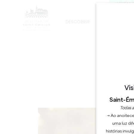
VISITAS 
DESCOBRIR
FICAR
DE
DESENVOLVIMENTO SUSTENTÁVEL
A IGREJA MONOLÍTICA - DIGRESSÃO
Vis
Saint-Émi
D
Todas a
→ Ao anoitece
uma luz dif
histórias invu