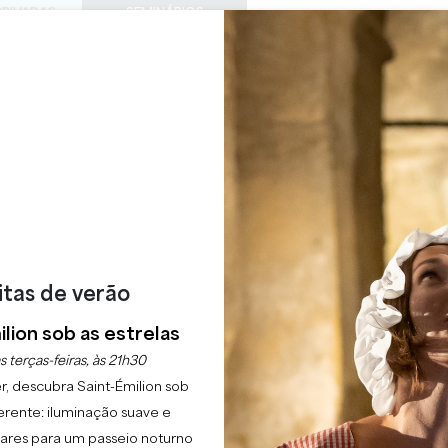
PRIVADAS
SEMINÁRIOS
ACESS
0
Cesto
A minha
LÍNGUA
SFRUTAR
AGENDA
ESTE VERÃO
PT
CHÂTEAUX A VISITAR
22 RAISONS TO COME
CHÂTEAU CADET BO
SAINT-EMILION GRAND CRU GRAND CRU CLASSÉ
Início
Château Cadet Bon
itas de verão
lion sob as estrelas
escrição
Tarifas
Línguas
Métodos de pagamento
Serviç
s terças-feiras, às 21h30
r, descubra Saint-Émilion sob
erente: iluminação suave e
lgares para um passeio noturno