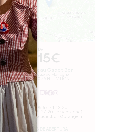
Leaflet
De
15€
Château Cadet Bon
38 Route de Montagne
33330 SAINT-ÉMILION
05 57 74 43 20
06 83 48 37 20 (le week-end)
chateau.cadet.bon@orange.fr
MÊS DE ABERTURA