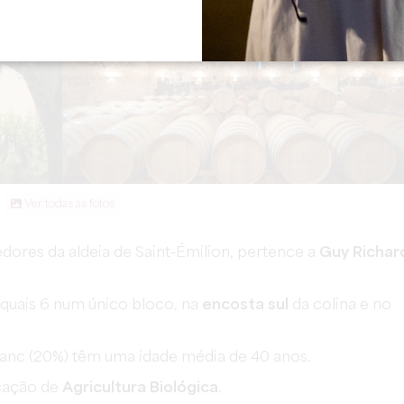
Ver todas as fotos
redores da aldeia de Saint-Émilion, pertence a
Guy Richar
 quais 6 num único bloco, na
encosta sul
da colina e no
ranc (20%) têm uma idade média de 40 anos.
icação de
Agricultura Biológica
.