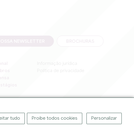
NOSSA NEWSLETTER
BROCHURAS
onal
Informação jurídica
bros
Política de privacidade
ensa
stágios
eitar tudo
Proibe todos cookies
Personalizar
OR ©
2026
GABINETE DE TURISMO DO GRANDE SAINT-ÉMILIONNAIS