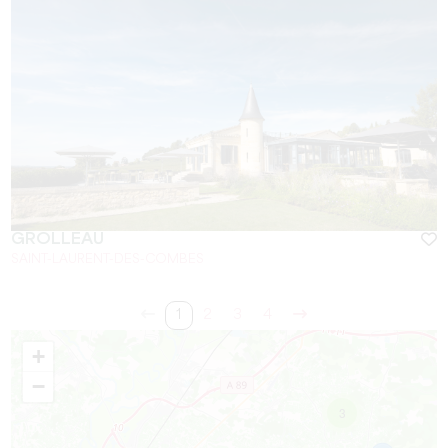
GROLLEAU
SAINT-LAURENT-DES-COMBES
1
2
3
4
+
−
3