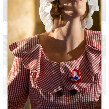
MALBEC
SAINT-EMILION
MERLOT
SAINT-EMILION