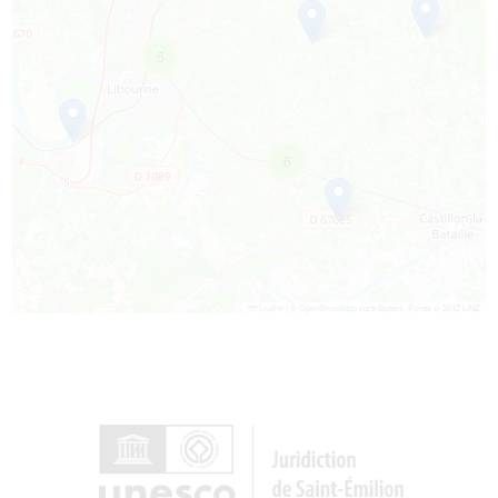
5
6
Leaflet
|
©
OpenStreetMap
contributors, Points © 2012 LINZ