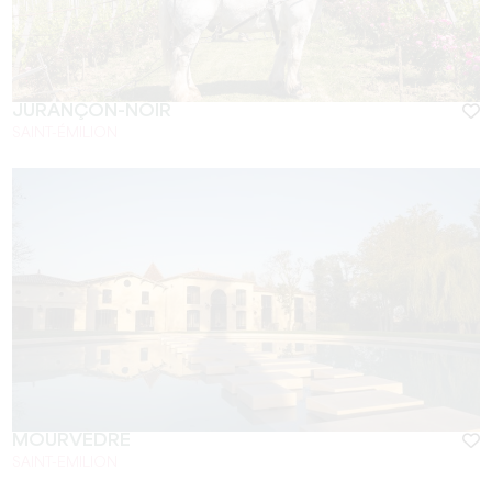
JURANÇON-NOIR
SAINT-ÉMILION
MOURVÈDRE
SAINT-EMILION