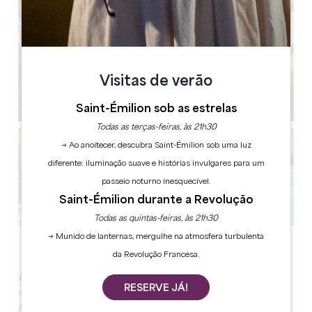
Visitas de verão
Saint-Émilion sob as estrelas
Todas as terças-feiras, às 21h30
→ Ao anoitecer, descubra Saint-Émilion sob uma luz
diferente: iluminação suave e histórias invulgares para um
passeio noturno inesquecível.
Saint-Émilion durante a Revolução
Todas as quintas-feiras, às 21h30
→ Munido de lanternas, mergulhe na atmosfera turbulenta
Ver todas as fotos
da Revolução Francesa.
Está a planear um evento profissional? Faça a escolha
RESERVE JÁ!
certa e selecione um endereço no coração de uma
propriedade vinícola confidencial!