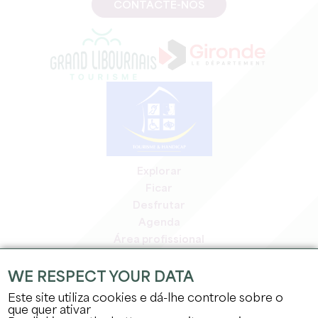
CONTACTE-NOS
Explorar
Ficar
Desfrutar
Agenda
Área profissional
Área de membros
Área de imprensa
WE RESPECT YOUR DATA
Empregos e estágios
Este site utiliza cookies e dá-lhe controle sobre o
Informação jurídica
que quer ativar