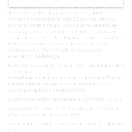
Tudo o que é necessário para que o seu evento seja
um sucesso está à sua disposição: restaurante
bistronómico, hotel de 4* com 26 quartos, salas de
seminário totalmente equipadas e ultra-confortáveis,
equipas profissionais, estacionamento no local... sem
esquecer o corredor de natação aquecido na época e
todas as experiências oferecidas no local: show
cooking com o Chef, coleção de degustação,
experiência de Mixologia...
Aqui, o Vinho, a Gastronomia e a Natureza forjam a alma
da herdade.
A elegância desinibida
e o espírito de
uma autêntica
casa de família
conjugam-se numa hospitalidade
calorosa, simpática e despretensiosa.
2 salas de seminário, restaurante e alojamento no local
Capacidade para seminários: 60 pessoas no teatro e
32 pessoas na sala em forma de U
Equipamento : ecrã, projetor de vídeo, flipchart, ligação
wifi