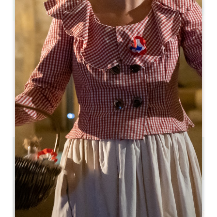
Leaflet
Gastronomie et bien-être
Arveyres
33500 Arveyres
05 57 55 28 20
Contactar-nos
Capacidade da sala em forma de U : 32
Capacidade do teatro : 60
17.3 km
Copiar código GPS