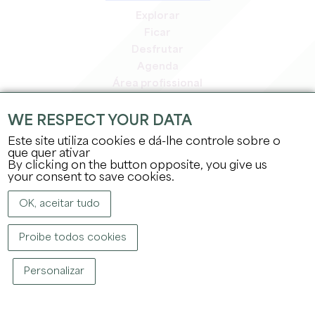
Explorar
Ficar
Desfrutar
Agenda
Área profissional
Área de membros
Área de imprensa
WE RESPECT YOUR DATA
Empregos e estágios
Este site utiliza cookies e dá-lhe controle sobre o
Informação jurídica
que quer ativar
By clicking on the button opposite, you give us
Política de privacidade
your consent to save cookies.
OK, aceitar tudo
Proibe todos cookies
DIREITOS DE AUTOR ©
2026
GABINETE DE TURISMO DO GRANDE SAINT-
Personalizar
ÉMILIONNAIS