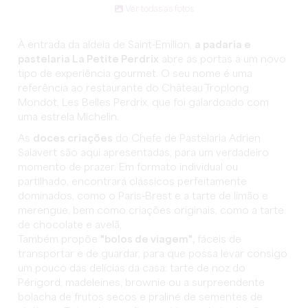
Ver todas as fotos
À entrada da aldeia de Saint-Emilion,
a padaria e
pastelaria La Petite Perdrix
abre as portas a um novo
tipo de experiência gourmet. O seu nome é uma
referência ao restaurante do Château Troplong
Mondot, Les Belles Perdrix, que foi galardoado com
uma estrela Michelin.
As
doces criações
do Chefe de Pastelaria Adrien
Salavert são aqui apresentadas, para um verdadeiro
momento de prazer. Em formato individual ou
partilhado, encontrará clássicos perfeitamente
dominados, como o Paris-Brest e a tarte de limão e
merengue, bem como criações originais, como a tarte
de chocolate e avelã,
Também propõe
"bolos de viagem",
fáceis de
transportar e de guardar, para que possa levar consigo
um pouco das delícias da casa: tarte de noz do
Périgord, madeleines, brownie ou a surpreendente
bolacha de frutos secos e praliné de sementes de