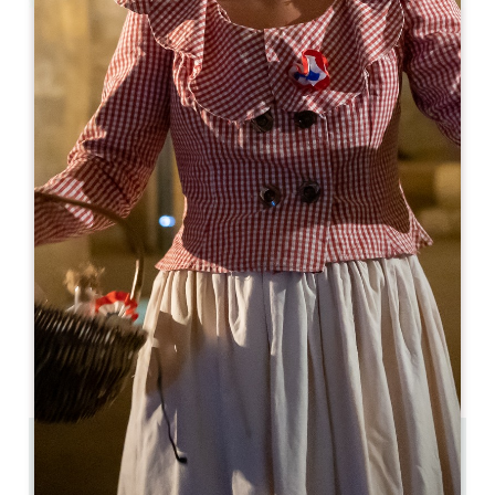
Leaflet
La Petite Perdrix
6, place Bouqueyre
33330 Saint-Émilion
05 57 24 56 69
lapetiteperdrix33@gmail.com
MÊS DE ABERTURA
J
F
M
A
M
J
J
A
S
O
N
D
DIAS DE ABERTURA
S
T
Q
Q
S
S
D
AM
AM
AM
AM
AM
AM
AM
PM
PM
PM
PM
PM
PM
PM
0.45 km
Terça-feira a sábado: 7h - 19h Domingo: 7h - 13h30