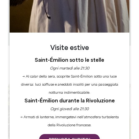
0.29 km
Alta stagione: aperto da lunedì a venerdì per pranzo
e cena Bassa stagione: aperto da martedì a venerdì
per pranzo e cena e sabato solo per cena Servizio
pranzo: 12.00-14.00 Servizio serale: 19.30-21.30
45
30
Copiare il codice GPS
Visite estive
ETICHETTE
Saint-Émilion sotto le stelle
Ogni martedì alle 21:30
→ Al calar della sera, scoprite Saint-Émilion sotto una luce
diversa: luci soffuse e aneddoti insoliti per una passeggiata
notturna indimenticabile.
Saint-Émilion durante la Rivoluzione
Ogni giovedì alle 21:30
→ Armati di lanterne, immergetevi nell’atmosfera turbolenta
della Rivoluzione francese.