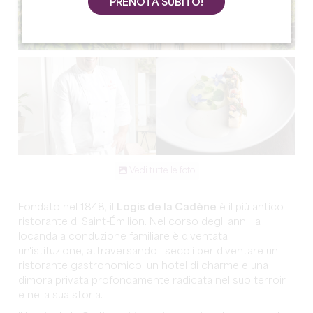
PRENOTA SUBITO!
Vedi tutte le foto
Fondato nel 1848, il
Logis de la Cadène
è il più antico
ristorante di Saint-Émilion. Nel corso degli anni, la
locanda a conduzione familiare è diventata
un'istituzione, attraversando i secoli per diventare un
ristorante gastronomico, un hotel di charme e una
dimora privata profondamente radicata nel suo terroir
e nella sua storia.