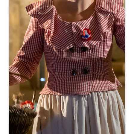
Leaflet
Restaurant du Logis de la Cadène
3 place du Marché au Bois
33330 SAINT-EMILION
05 57 24 71 40
contact@logisdelacadene.fr
MESE DI APERTURA
G
F
M
A
M
G
L
A
S
O
N
D
GIORNI DI APERTURA
L
M
M
G
V
S
D
AM
AM
AM
AM
AM
AM
AM
PM
PM
PM
PM
PM
PM
PM