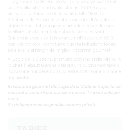
Il Logis de la Cadène si trova in una piccola piazza nel
cuore della città medievale, che nel 1999 è stata
dichiarata patrimonio dell'umanità dall'UNESCO.
Stéphanie de Boüard-Rivoal, presidente di Angelus, è
stata conquistata da questa proprietà a conduzione
familiare, strettamente legata alla storia di Saint-
Émilion.Ha acquisito il ristorante nell'estate del 2013,
con l'obiettivo di perpetuare questa istituzione locale
ed elevarla ai ranghi dei migliori ristoranti gourmet.
Al Logis de la Cadène, premiato con una stella Michelin,
lo
chef Thibaut Gamba
celebra una cucina mondiale di
ispirazione francese con una forte attenzione al mare e
alle piante.
Il ristorante gourmet del Logis de la Cadène è aperto dal
martedì al venerdì per pranzo e cena e il sabato solo per
cena.
Su richiesta sono disponibili camere private.