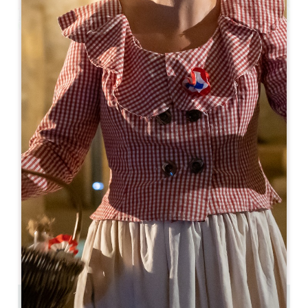
Leaflet
Restaurant du Logis de la Cadène
3 place du Marché au Bois
33330 SAINT-EMILION
05 57 24 71 40
contact@logisdelacadene.fr
MÊS DE ABERTURA
J
F
M
A
M
J
J
A
S
O
N
D
DIAS DE ABERTURA
S
T
Q
Q
S
S
D
AM
AM
AM
AM
AM
AM
AM
PM
PM
PM
PM
PM
PM
PM