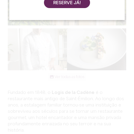
RESERVE JÁ!
Ver todas as fotos
Fundado em 1848, o
Logis de la Cadène
é o
restaurante mais antigo de Saint-Émilion. Ao longo dos
anos, a estalagem familiar tornou-se uma instituição e
sobreviveu aos séculos para se tornar um restaurante
gourmet, um hotel encantador e uma mansão privada
profundamente enraizada no seu terroir e na sua
história.