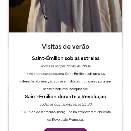
0.29 km
Época alta: Aberto de segunda a sexta-feira ao
almoço e ao jantar Época baixa: Aberto de terça a
sexta-feira ao almoço e ao jantar e ao sábado apenas
ao jantar Serviço de almoço: 12h00 - 14h00 Serviço
noturno: 19h30 - 21h30
45
30
Copiar código GPS
Visitas de verão
ETIQUETAS
Saint-Émilion sob as estrelas
Todas as terças-feiras, às 21h30
→ Ao anoitecer, descubra Saint-Émilion sob uma luz
diferente: iluminação suave e histórias invulgares para um
passeio noturno inesquecível.
Saint-Émilion durante a Revolução
Todas as quintas-feiras, às 21h30
→ Munido de lanternas, mergulhe na atmosfera turbulenta
da Revolução Francesa.