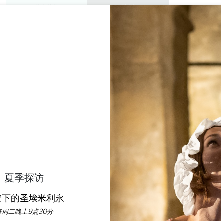
私人游览
研讨会
欣赏
议程
今年夏天
E BIS BY BAUD & MILL
SAINT-EMILION
首页
餐厅
Le Bis by Baud & Millet
说明
费率
语言
付款方式
服务
夏季探访
空下的圣埃米利永
每周二晚上9点30分