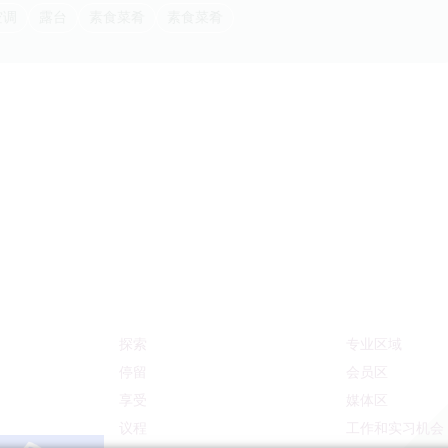
空调
露台
素食菜肴
素食菜肴
探索
专业区域
停留
会员区
享受
媒体区
议程
工作和实习机会