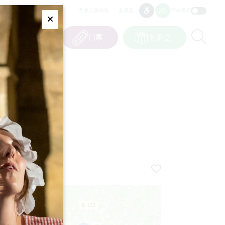
专业人员访问
会员区
环保模式
无障碍
无障碍
Fermer
Re
0
篮子
我的选择
门票
礼品盒
CN
语言
ET
+
−