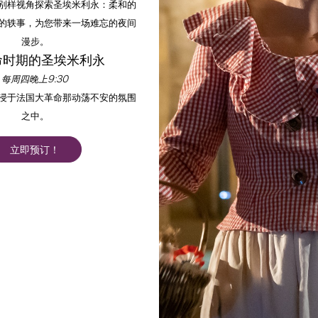
以别样视角探索圣埃米利永：柔和的
的轶事，为您带来一场难忘的夜间
漫步。
命时期的圣埃米利永
每周四晚上9:30
沉浸于法国大革命那动荡不安的氛围
之中。
立即预订！