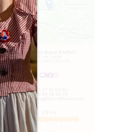
Leaflet
Le Bis by Baud & Millet
49, rue Guadet
33330 SAINT-EMILION
05 57 25 80 80
06 88 38 25 79
xavier.brung@bsa-diffusion.com
开幕月份
一
二
三
四
五
六
七
八
九
十
十
十