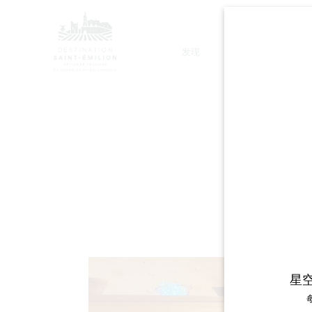
发现
停留
L
星