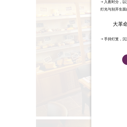
→ 入夜时分，
灯光与别开生面
大革
→ 手持灯笼，