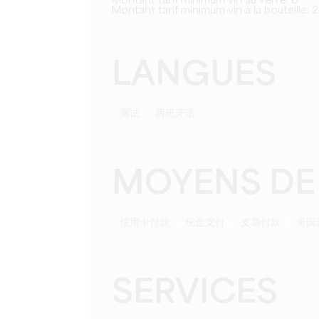
Montant tarif minimum vin au verre: 6
Montant tarif minimum vin à la bouteille: 
LANGUES
测试
西班牙语
MOYENS DE
信用卡付款
现金支付
支票付款
美
SERVICES