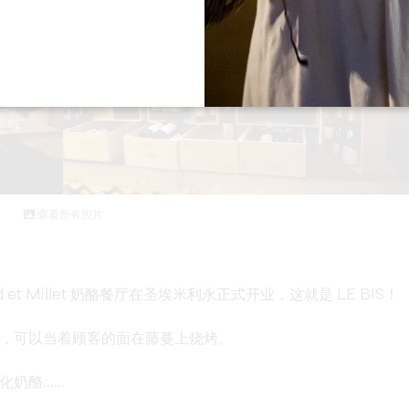
查看所有照片
et Millet 奶酪餐厅在圣埃米利永正式开业，这就是 LE BIS！
，可以当着顾客的面在藤蔓上烧烤。
化奶酪
......