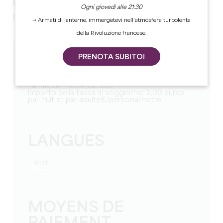
piatto.
Ogni giovedì alle 21:30
Due WC separati. Locale di servizio. Due bagni.
→ Armati di lanterne, immergetevi nell’atmosfera turbolenta
della Rivoluzione francese.
TARIFS
PRENOTA SUBITO!
Tariffa settimanale da: 2250
Tariffe per notte da: 350
Importo della tassa di soggiorno: 2,09 euros
par nuit et par adulte€/persona/notte
LANGUES
test
MOYENS DE