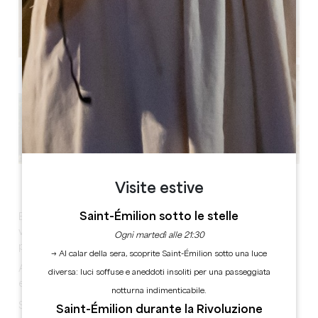
Vedi tutte le foto
Visite estive
Saint-Émilion sotto le stelle
Bellissimo gîte climatizzato di 180 m2 con chiave per le
vacanze, ristrutturato con gusto, ampio giardino,
Ogni martedì alle 21:30
piscina, 4 grandi camere con letti da 180 cm.
→ Al calar della sera, scoprite Saint-Émilion sotto una luce
Ampio soggiorno con divani, grande tavolo industriale
diversa: luci soffuse e aneddoti insoliti per una passeggiata
e cucina completamente attrezzata.
notturna indimenticabile.
Sala giochi con divano, calcio balilla, TV a schermo
Saint-Émilion durante la Rivoluzione