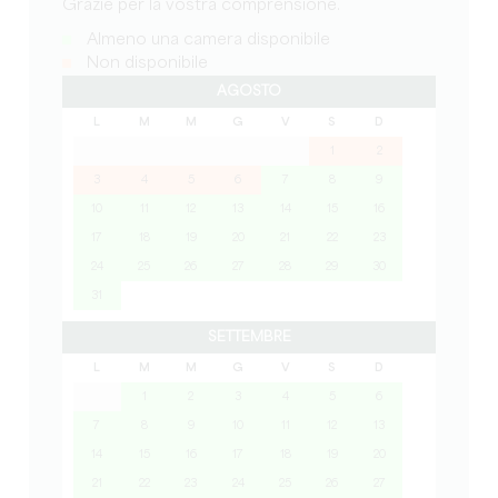
Grazie per la vostra comprensione.
Almeno una camera disponibile
Non disponibile
AGOSTO
L
M
M
G
V
S
D
1
2
3
4
5
6
7
8
9
10
11
12
13
14
15
16
17
18
19
20
21
22
23
24
25
26
27
28
29
30
31
SETTEMBRE
L
M
M
G
V
S
D
1
2
3
4
5
6
7
8
9
10
11
12
13
14
15
16
17
18
19
20
21
22
23
24
25
26
27