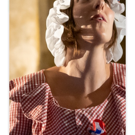
Leaflet
Da
350€
/notte
Gîte Gariga - Saint-Emilion
587 Route du Gariga
33420 GRÉZILLAC
06 09 90 59 46
+33609905946
domaine.amourette@gmail.com
MESE DI APERTURA
G
F
M
A
M
G
L
A
S
O
N
D
DISPONIBILITÀ