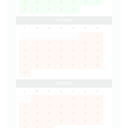
19
20
21
22
23
24
25
26
27
28
29
30
MAGGIO
L
M
M
G
V
S
D
1
2
3
4
5
6
7
8
9
10
11
12
13
14
15
16
17
18
19
20
21
22
23
24
25
26
27
28
29
30
31
GIUGNO
L
M
M
G
V
S
D
1
2
3
4
5
6
7
8
9
10
11
12
13
14
15
16
17
18
19
20
21
22
23
24
25
26
27