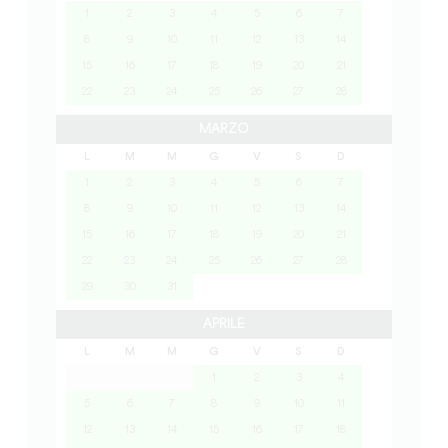
1
2
3
4
5
6
7
8
9
10
11
12
13
14
15
16
17
18
19
20
21
22
23
24
25
26
27
28
MARZO
L
M
M
G
V
S
D
1
2
3
4
5
6
7
8
9
10
11
12
13
14
15
16
17
18
19
20
21
22
23
24
25
26
27
28
29
30
31
APRILE
L
M
M
G
V
S
D
1
2
3
4
5
6
7
8
9
10
11
12
13
14
15
16
17
18