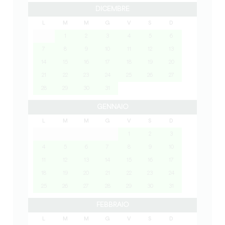
DICEMBRE
L
M
M
G
V
S
D
1
2
3
4
5
6
7
8
9
10
11
12
13
14
15
16
17
18
19
20
21
22
23
24
25
26
27
28
29
30
31
GENNAIO
L
M
M
G
V
S
D
1
2
3
4
5
6
7
8
9
10
11
12
13
14
15
16
17
18
19
20
21
22
23
24
25
26
27
28
29
30
31
FEBBRAIO
L
M
M
G
V
S
D