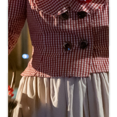
11.7 km
4
8 persone
3
Copiare il codice GPS
ETICHETTE
3 étoiles